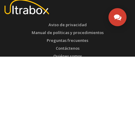
Aviso de privacidad
Manual de políticas y procedimientos
Preguntas frecuentes
Contáctenos
Quiénes somos
Contrato de servicios
ESTEMOS EN CONTACTO
Buenos Aires - Argentina
Tel:
WhatsApp SAC: (571) 3135492753
Calle
@ultrabox.com