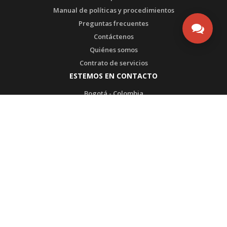
Manual de políticas y procedimientos
Preguntas frecuentes
Contáctenos
Quiénes somos
Contrato de servicios
ESTEMOS EN CONTACTO
Bogotá - Colombia
Tel1: (571) 3135492753
Tel2: (571) 3175108567
WhatsApp SAC: (571) 3135492753
Transversal 93 # 53-32 Bodega 65
admin@ultrabox.com
PRODUCTOS DE
CERTIFICADO POR