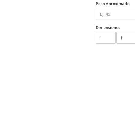
Peso Aproximado
Dimensiones
Valor del paquet
TRM:
CIF:
Unidad de peso: