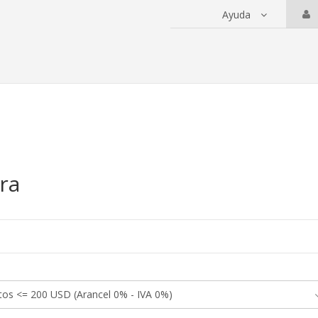
Ayuda
 servicios
ra
a