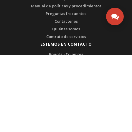
Manual de políticas y procedimientos
Preguntas frecuentes
Contáctenos
Quiénes somos
Contrato de servicios
ESTEMOS EN CONTACTO
Bogotá - Colombia
Tel1: (571) 3135492753
Tel2: (571) 3175108567
WhatsApp SAC: (571) 3135492753
Transversal 93 # 53-32 Bodega 65
admin@ultrabox.com
PRODUCTOS DE
CERTIFICADO POR