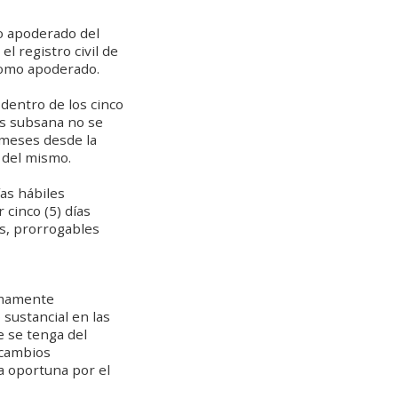
o apoderado del
l registro civil de
como apoderado.
 dentro de los cinco
los subsana no se
) meses desde la
 del mismo.
ías hábiles
 cinco (5) días
es, prorrogables
ximamente
sustancial en las
e se tenga del
 cambios
a oportuna por el