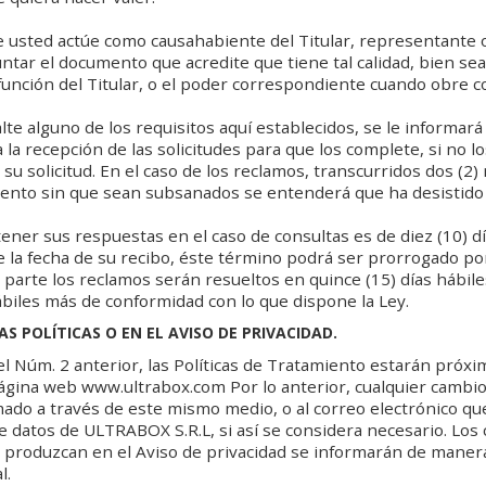
e usted actúe como causahabiente del Titular, representante 
tar el documento que acredite que tiene tal calidad, bien sea e
función del Titular, o el poder correspondiente cuando obre 
alte alguno de los requisitos aquí establecidos, se le informará
a la recepción de las solicitudes para que los complete, si no 
 su solicitud. En el caso de los reclamos, transcurridos dos (2
iento sin que sean subsanados se entenderá que ha desistido
ener sus respuestas en el caso de consultas es de diez (10) d
e la fecha de su recibo, éste término podrá ser prorrogado por
 parte los reclamos serán resueltos en quince (15) días hábil
ábiles más de conformidad con lo que dispone la Ley.
AS POLÍTICAS O EN EL AVISO DE PRIVACIDAD.
el Núm. 2 anterior, las Políticas de Tratamiento estarán pró
ágina web www.ultrabox.com Por lo anterior, cualquier cambio 
ado a través de este mismo medio, o al correo electrónico qu
de datos de ULTRABOX S.R.L, si así se considera necesario. Los
e produzcan en el Aviso de privacidad se informarán de maner
l.