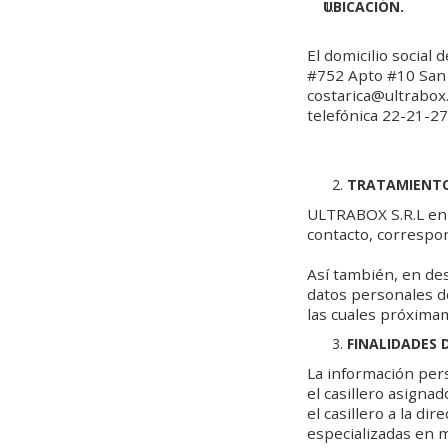
UBICACIÓN.
El domicilio social
#752 Apto #10 San J
costarica@ultrabox.
telefónica 22-21-27
TRATAMIENTO
ULTRABOX S.R.L en d
contacto, correspond
Así también, en des
datos personales de
las cuales próxima
FINALIDADES
La información pers
el casillero asignad
el casillero a la d
especializadas en m