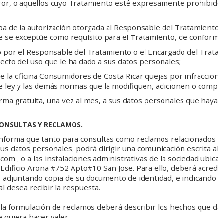
ror, o aquellos cuyo Tratamiento esté expresamente prohibid
eba de la autorización otorgada al Responsable del Tratamient
se exceptúe como requisito para el Tratamiento, de conform
 por el Responsable del Tratamiento o el Encargado del Trat
pecto del uso que le ha dado a sus datos personales;
e la oficina Consumidores de Costa Ricar quejas por infraccion
e ley y las demás normas que la modifiquen, adicionen o com
rma gratuita, una vez al mes, a sus datos personales que haya
CONSULTAS Y RECLAMOS.
nforma que tanto para consultas como reclamos relacionados 
us datos personales, podrá dirigir una comunicación escrita al
com , o a las instalaciones administrativas de la sociedad ubic
 Edificio Arona #752 Apto#10 San Jose. Para ello, deberá acred
s, adjuntando copia de su documento de identidad, e indicando s
al desea recibir la respuesta.
la formulación de reclamos deberá describir los hechos que d
 quiera hacer valer.