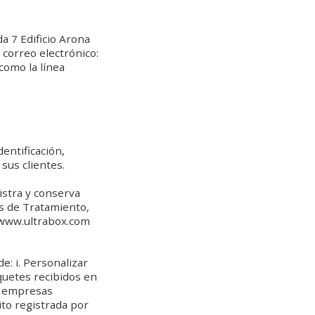
da 7 Edificio Arona
 correo electrónico:
como la línea
entificación,
 sus clientes.
istra y conserva
as de Tratamiento,
 www.ultrabox.com
e: i. Personalizar
aquetes recibidos en
de empresas
ito registrada por