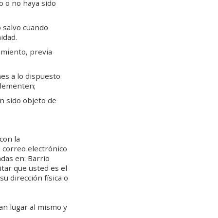
o o no haya sido
o salvo cuando
idad.
amiento, previa
es a lo dispuesto
plementen;
n sido objeto de
con la
 correo electrónico
adas en: Barrio
itar que usted es el
u dirección física o
an lugar al mismo y