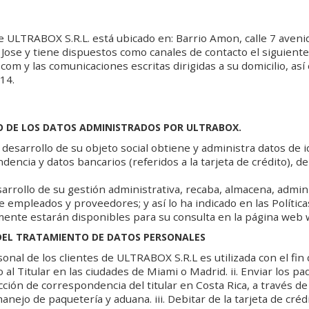
 de ULTRABOX S.R.L. está ubicado en: Barrio Amon, calle 7 aveni
ose y tiene dispuestos como canales de contacto el siguiente
com y las comunicaciones escritas dirigidas a su domicilio, así 
14.
 DE LOS DATOS ADMINISTRADOS POR ULTRABOX.
esarrollo de su objeto social obtiene y administra datos de id
encia y datos bancarios (referidos a la tarjeta de crédito), de
arrollo de su gestión administrativa, recaba, almacena, admin
 empleados y proveedores; y así lo ha indicado en las Polític
mente estarán disponibles para su consulta en la página web
 DEL TRATAMIENTO DE DATOS PERSONALES
onal de los clientes de ULTRABOX S.R.L es utilizada con el fin d
o al Titular en las ciudades de Miami o Madrid. ii. Enviar los p
irección de correspondencia del titular en Costa Rica, a través 
anejo de paquetería y aduana. iii. Debitar de la tarjeta de créd