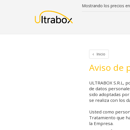
Mostrando los precios en
Inicio
Iniciar Sesion
Crear cuenta
Rastreo de paquetes
Otros
Inicio
Aviso de 
ULTRABOX S.R.L, pon
de datos personales
sido adoptadas por 
se realiza con los 
Usted como persona
Tratamiento que hac
la Empresa.