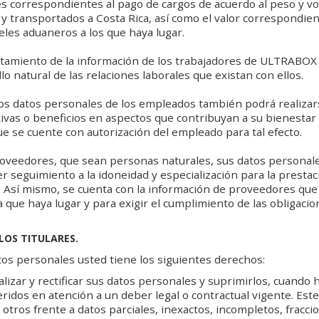
ores correspondientes al pago de cargos de acuerdo al peso y v
y transportados a Costa Rica, así como el valor correspondien
es aduaneros a los que haya lugar.
ratamiento de la información de los trabajadores de ULTRABOX 
llo natural de las relaciones laborales que existan con ellos.
os datos personales de los empleados también podrá realizars
ivas o beneficios en aspectos que contribuyan a su bienestar 
ue se cuente con autorización del empleado para tal efecto.
Proveedores, que sean personas naturales, sus datos persona
r seguimiento a la idoneidad y especialización para la prestac
o. Así mismo, se cuenta con la información de proveedores que
a que haya lugar y para exigir el cumplimiento de las obligaci
LOS TITULARES.
tos personales usted tiene los siguientes derechos:
lizar y rectificar sus datos personales y suprimirlos, cuando h
ridos en atención a un deber legal o contractual vigente. Est
 otros frente a datos parciales, inexactos, incompletos, fracc