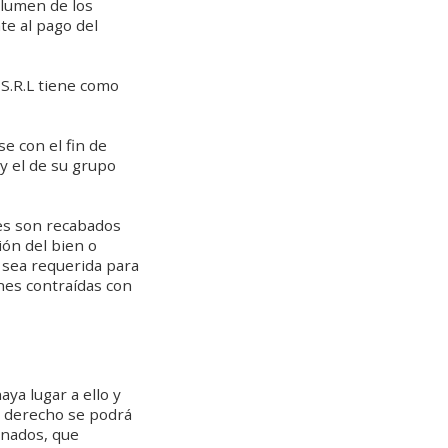
olumen de los
te al pago del
S.R.L tiene como
e con el fin de
y el de su grupo
les son recabados
ión del bien o
 sea requerida para
ones contraídas con
aya lugar a ello y
e derecho se podrá
ionados, que