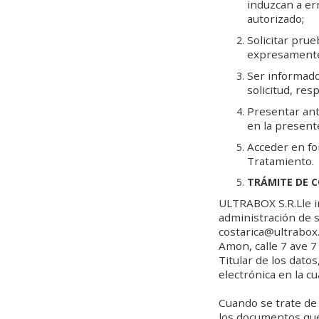
induzcan a er
autorizado;
Solicitar pru
expresamente 
Ser informado
solicitud, res
Presentar ant
en la present
Acceder en fo
Tratamiento.
TRÁMITE DE 
ULTRABOX S.R.Lle i
administración de s
costarica@ultrabox.
Amon, calle 7 ave 7
Titular de los dato
electrónica en la cu
Cuando se trate de 
los documentos que