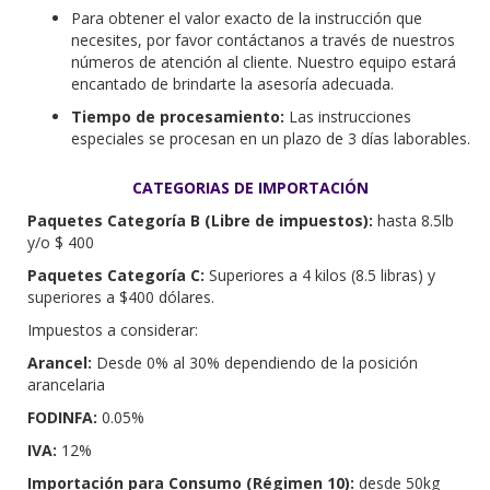
CATEGORIAS DE IMPORTACIÓN
Paquetes Categoría B (Libre de impuestos):
hasta 8.5lb
y/o $ 400
Paquetes Categoría C:
Superiores a 4 kilos (8.5 libras) y
superiores a $400 dólares.
Impuestos a considerar:
Arancel:
Desde 0% al 30% dependiendo de la posición
arancelaria
FODINFA:
0.05%
IVA:
12%
Importación para Consumo (Régimen 10):
desde 50kg
Es un régimen aduanero por el cual los artículos traídos desde
el extranjero circulan libremente en el territorio aduanero, con
el propósito de establecerse en el de forma definitiva, por
supuesto después del pago correspondiente de derechos e
impuestos a la importación, recargos y sanciones, cuando así
lo amerite, además de acatar las condiciones y compromisos
aduaneros.