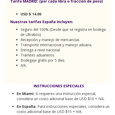
Recepción y manejo de mercancías
Transporte internacional y manejo aduana.
Entrega a nivel nacional.
Trámites aduaneros.
Bodegaje gratis por 5 días.
IVA.
INSTRUCCIONES ESPECIALES
En Miami:
Si requieres una instrucción especial,
considera un costo adicional base de USD $10 + IVA.
En España:
Para instrucciones especiales, considera un
costo adicional base de USD $15 + IVA.
Para obtener el valor exacto de la instrucción que
necesites, por favor contáctanos a través de nuestros
números de atención al cliente. Nuestro equipo estará
encantado de brindarte la asesoría adecuada.
Tiempo de procesamiento:
Las instrucciones
especiales se procesan en un plazo de 3 días laborables.