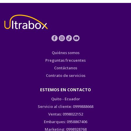
Quiénes somos
Preguntas frecuentes
Contáctanos
Contrato de servicios
ESTEMOS EN CONTACTO
Quito - Ecuador
Servicio al cliente: 0999888668
Ventas: 0998022152
Embarques: 0958867406
Marketing: 0998928768
Cartera: 0958871507
Atahualpa E1-159 y Republica
Edificio Digicom , planta baja
infoecuador@ultrabox.com
PRODUCTOS DE