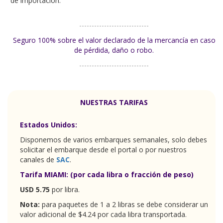
NUESTRAS TARIFAS
Estados Unidos:
Disponemos de varios embarques semanales, solo debes
solicitar el embarque desde el portal o por nuestros
canales de
SAC
.
Tarifa MIAMI: (por cada libra o fracción de peso)
USD 5.75
por libra.
Nota:
para paquetes de 1 a 2 libras se debe considerar un
valor adicional de $4.24 por cada libra transportada.
Si necesitas una tarifa para
emprendimientos
o
PYMES
escríbenos a
WhatsApp
.
Nuestras tarifas EE.UU. incluyen:
Seguro del 100% (Desde que se registra en bodega de
Ultrabox)