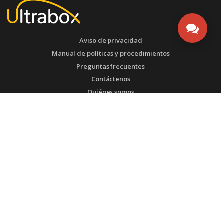
Aviso de privacidad
Manual de políticas y procedimientos
Preguntas frecuentes
Contáctenos
Quiénes somos
Contrato de servicios
ESTEMOS EN CONTACTO
Buenos Aires - Argentina
Tel:
WhatsApp SAC: (571) 3135492753
Calle
@ultrabox.com