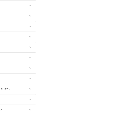
 suite?
a?