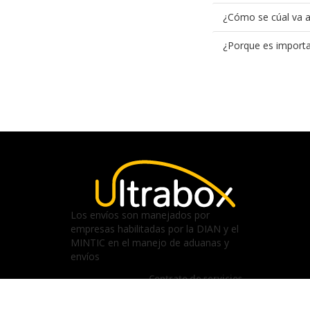
¿Cómo se cúal va a 
¿Porque es importa
Los envíos son manejados por
empresas habilitadas por la DIAN y el
MINTIC en el manejo de aduanas y
envíos
Contrato de servicios