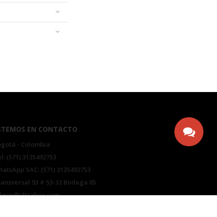
STEMOS EN CONTACTO
gotá - Colombia
l: (571) 3135492753
atsApp SAC: (571) 3135492753
ansversal 93 # 53-32 Bodega 65
dmin@ultrabox.com