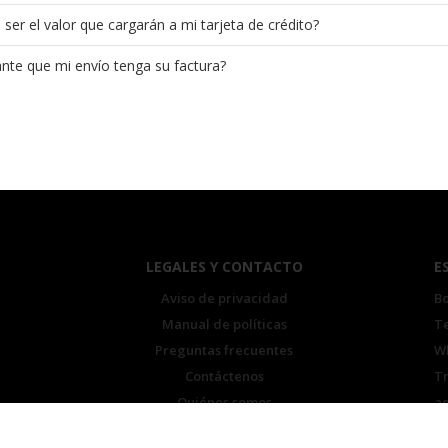
ser el valor que cargarán a mi tarjeta de crédito?
nte que mi envío tenga su factura?
LEGALES Y CONTACTO
E
Aviso de privacidad
Bo
Manual de políticas
Te
Preguntas frecuentes
Wh
Contáctenos
Tr
Quiénes somos
a
Contrato de servicios