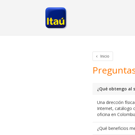
Inicio
Iniciar Sesion
Crear cuenta
Rastreo de paquetes
Otros
Inicio
Preguntas
¿Qué obtengo al s
Una dirección físic
Internet, catálogo o
oficina en Colombia
¿Qué beneficios me