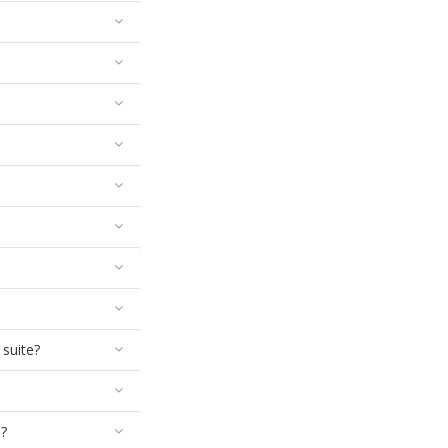
 suite?
a?