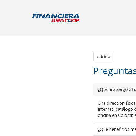
Inicio
Iniciar Sesion
Crear cuenta
Rastreo de paquetes
Otros
Inicio
Preguntas
¿Qué obtengo al s
Una dirección físic
Internet, catálogo o
oficina en Colombia
¿Qué beneficios me