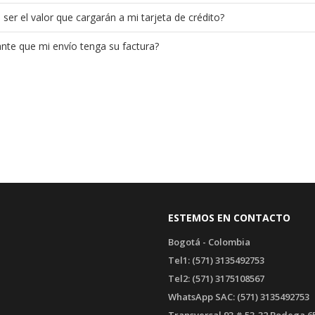
ser el valor que cargarán a mi tarjeta de crédito?
nte que mi envío tenga su factura?
ESTEMOS EN CONTACTO
Bogotá - Colombia
Tel1: (571) 3135492753
Tel2: (571) 3175108567
WhatsApp SAC: (571) 3135492753