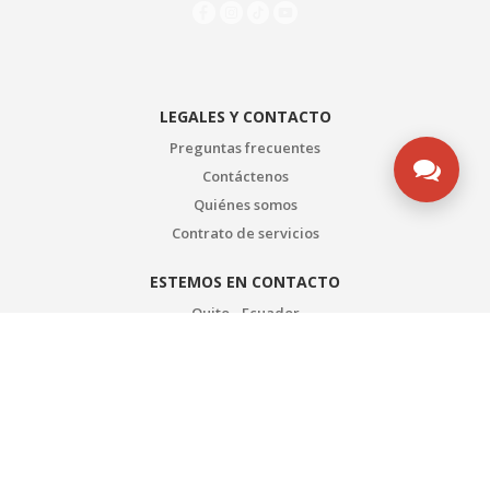
LEGALES Y CONTACTO
Preguntas frecuentes
Contáctenos
Quiénes somos
Contrato de servicios
ESTEMOS EN CONTACTO
Quito - Ecuador
Servicio al cliente: 0999888668
Servicio al cliente 2: 0998022152
WhatsApp SAC: (571) 3135492753
Embarques: 0998928768
Cartera: 0958871507
Atahualpa E1-159 y Republica