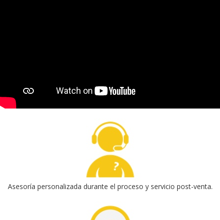
Asesoría personalizada durante el proceso y servicio post-venta.