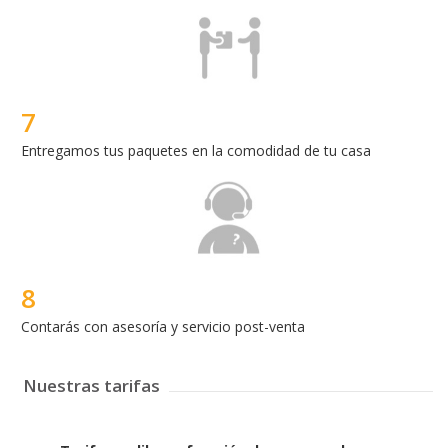
8
Contarás con asesoría y servicio post-venta
Nuestras tarifas
Tarifa por libra o fracción de peso o volumen
Desde Estados Unidos:
USD 4.50
Desde España:
EUR 7.00
A partir del
27 de noviembre de 2017
se cobrarán
2 € adicionales por concepto de manejo desde este
país por paquete.