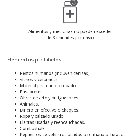
Elementos prohibidos
Restos humanos (Incluyen cenizas).
Vidrios y cerámicas.
Material pirateado o robado.
Pasaportes.
Obras de arte y antiguedades.
Animales.
Dinero en efectivo o cheques.
Ropa y calzado usado.
Llantas usadas y reencauchadas.
Combustible.
Repuestos de vehículos usados o re-manufacturados.
Pornografía.
Asbesto en cualquiera de sus formas.
Desechos industriales tóxicos.
Celulares usados, Remanufacturado, Open box
Semillas.
Cuero y piel de reptil.
Equipos que contengan CFCs que utilicen refrigerantes