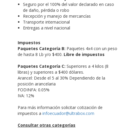
Paquetes Categoría B:
Paquetes 4x4 con un peso
de hasta 8 Lb y/o $400.
Libre de impuestos
Paquetes Categoría C:
Superiores a 4 kilos (8
libras) y superiores a $400 dólares.
Arancel: Desde el 5 al 30% Dependiendo de la
posición arancelaria
FODINFA: 0.05%
IVA: 12%
Para más información solicitar cotización de
impuestos a
infoecuador@ultrabox.com
Consultar otras categorías
INSTRUCCIONES ESPECIALES
En Miami: Si requieres una instrucción especial, considera
un costo adicional base de USD $10 + IVA.
En España: Para instrucciones especiales, considera un
costo adicional base de USD $15 + IVA.