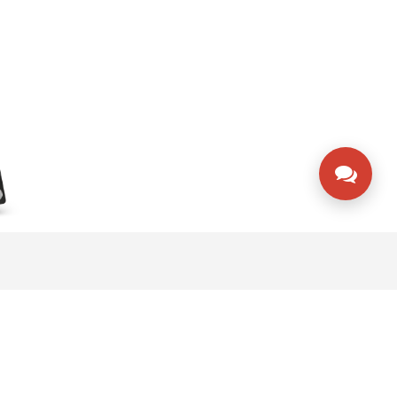
STEMOS EN CONTACTO
ito - Ecuador
rvicio al cliente: 0999888668
rvicio al cliente 2: 0998022152