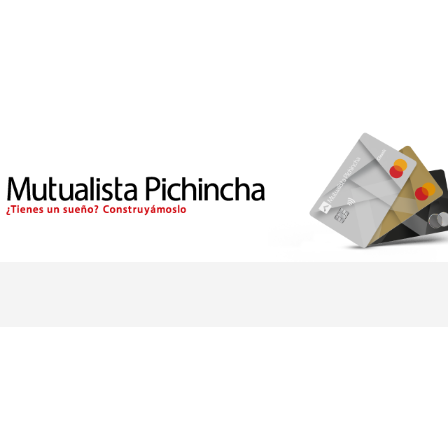
LEGALES Y CONTACTO
E
Preguntas frecuentes
Qu
Contáctenos
Se
Quiénes somos
Se