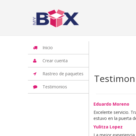
Inicio
Iniciar Sesion
Crear cuenta
Rastreo de paquetes
Otros
Inicio
Crear cuenta
Rastreo de paquetes
Testimon
Testimonios
Eduardo Moreno
Excelente servicio. T
estuvo en la puerta d
Yulitza Lopez
La mejor experiencia