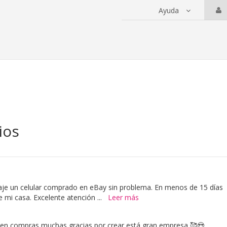
Ayuda
 servicios
ios
raje un celular comprado en eBay sin problema. En menos de 15 días
e mi casa. Excelente atención
...
Leer más
 en compras muchas gracias por crear está gran empresa 🥰😍