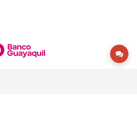
STEMOS EN CONTACTO
ito - Ecuador
rvicio al cliente: 0999888668
rvicio al cliente 2: 0998022152
atsApp SAC: (571) 3135492753