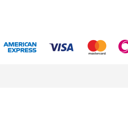
LEGALES Y CONTACTO
E
Preguntas frecuentes
Qu
Contáctenos
Se
Quiénes somos
Se
Contrato de servicios
Wh