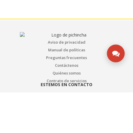
Aviso de privacidad
Manual de políticas
Preguntas frecuentes
Contáctenos
Quiénes somos
Contrato de servicios
ESTEMOS EN CONTACTO
Ultrabox
Bogotá - Colombia
Tel: (571) 3135492753
WhatsApp SAC: (571) 3135492753
Transversal 93 # 53-32 Bodega 65