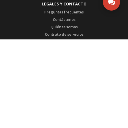
LEGALES Y CONTACTO
Preguntas frecuentes
Contáctenos
Quiénes somos
Contrato de servicios
ESTEMOS EN CONTACTO
Quito - Ecuador
Servicio al cliente: 0999888668
Servicio al cliente 2: 0998022152
WhatsApp SAC: (571) 3135492753
Embarques: 0998928768
Cartera: 0958871507
Atahualpa E1-159 y Republica
Edificio Digicom , planta baja
infoecuador@ultrabox.com
PBX: 02 2435990