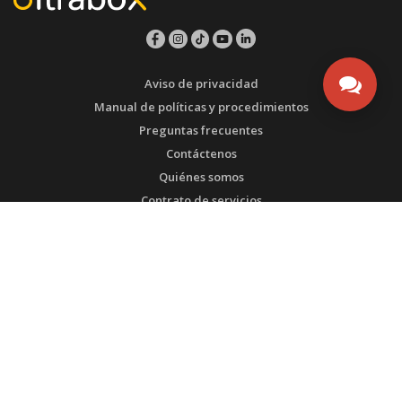
Aviso de privacidad
Manual de políticas y procedimientos
Preguntas frecuentes
Contáctenos
Quiénes somos
Contrato de servicios
ESTEMOS EN CONTACTO
Bogotá - Colombia
Tel1: (571) 3135492753
Tel2: (571) 3175108567
WhatsApp SAC: (571) 3135492753
Transversal 93 # 53-32 Bodega 65
admin@ultrabox.com
PRODUCTOS DE