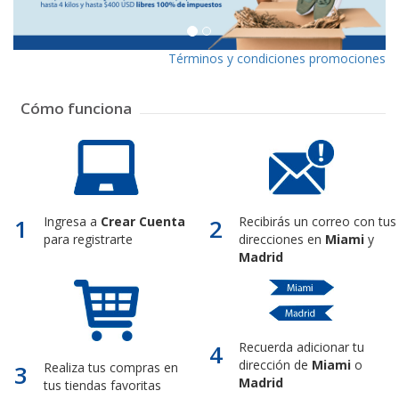
Términos y condiciones promociones
Cómo funciona
1
Ingresa a
Crear Cuenta
2
Recibirás un correo con tus
para registrarte
direcciones en
Miami
y
Madrid
4
Recuerda adicionar tu
dirección de
Miami
o
3
Realiza tus compras en
Madrid
tus tiendas favoritas