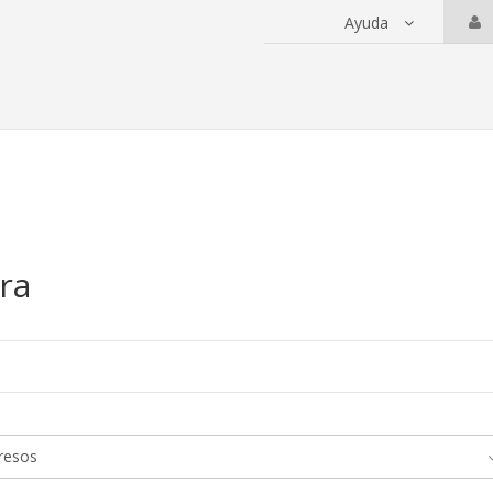
Ayuda
 servicios
ra
a