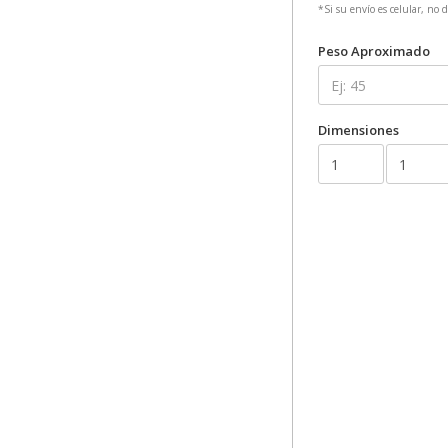
*Si su envío es celular, no 
Peso Aproximado
Dimensiones
Peso:
Unidad de peso:
Valor del paquet