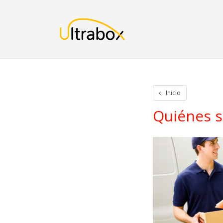
Inicio
Iniciar Sesion
Crear cuenta
Rastreo de paquetes
Otros
Inicio
Quiénes 