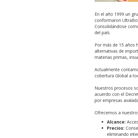
En el año 1999 un gru
conformaron UltraBox 
Consolidándose como 
del país.
Por más de 15 años h
alternativas de impor
materias primas, insu
Actualmente contamos
cobertura Global a to
Nuestros procesos so
acuerdo con el Decre
por empresas avalada
Ofrecemos a nuestros
Alcance:
Acced
Precios:
Conse
eliminando inte