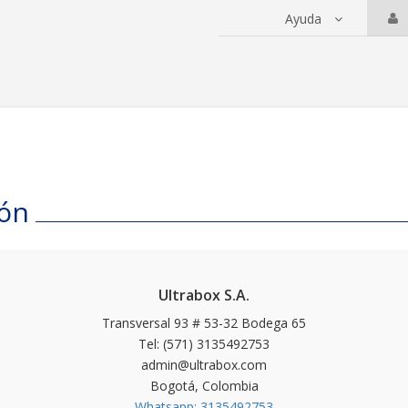
Ayuda
 servicios
ión
Ultrabox S.A.
Transversal 93 # 53-32 Bodega 65
Tel: (571) 3135492753
admin@ultrabox.com
Bogotá, Colombia
Whatsapp: 3135492753