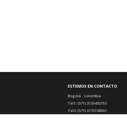
ESTEMOS EN CONTACTO
Bogotá - Colombia
Tel1: (571) 3135492753
Tel2: (571) 3175108567
WhatsApp SAC: (571) 3135492753
Transversal 93 # 53-32 Bodega 6