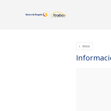
Inicio
Iniciar Sesion
Crear cuenta
Rastreo de paquetes
Otros
Inicio
Informac