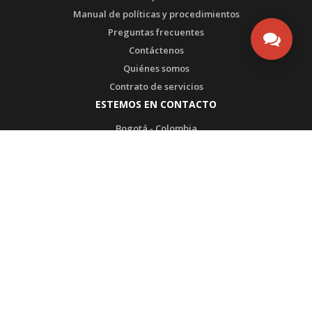
Manual de políticas y procedimientos
Preguntas frecuentes
Contáctenos
Quiénes somos
Contrato de servicios
ESTEMOS EN CONTACTO
Bogotá - Colombia
Tel1: (571) 3135492753
Tel2: (571) 3175108567
WhatsApp SAC: (571) 3135492753
Transversal 93 # 53-32 Bodega 65
admin@ultrabox.com
PRODUCTOS DE
CERTIFICADO POR