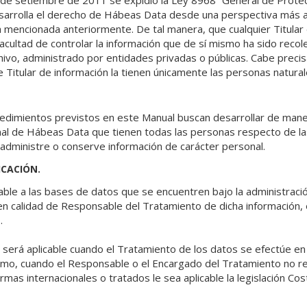
de setiembre de 2011 se expidió la Ley 8968 “General de Prote
sarrolla el derecho de Hábeas Data desde una perspectiva más a
cia mencionada anteriormente. De tal manera, que cualquier Titular
facultad de controlar la información que de sí mismo ha sido recol
ivo, administrado por entidades privadas o públicas. Cabe preci
de Titular de información la tienen únicamente las personas natural
ocedimientos previstos en este Manual buscan desarrollar de maner
nal de Hábeas Data que tienen todas las personas respecto de 
 administre o conserve información de carácter personal.
ICACIÓN.
icable a las bases de datos que se encuentren bajo la administr
 en calidad de Responsable del Tratamiento de dicha información,
.
ca será aplicable cuando el Tratamiento de los datos se efectúe en 
como, cuando el Responsable o el Encargado del Tratamiento no re
rmas internacionales o tratados le sea aplicable la legislación Cos