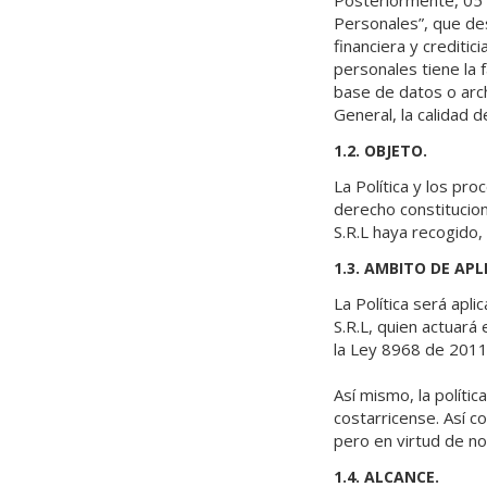
Posteriormente, 05 
Personales”, que de
financiera y crediti
personales tiene la 
base de datos o arch
General, la calidad 
1.2. OBJETO.
La Política y los pr
derecho constitucio
S.R.L haya recogido,
1.3. AMBITO DE APL
La Política será apl
S.R.L, quien actuará
la Ley 8968 de 2011
Así mismo, la políti
costarricense. Así 
pero en virtud de no
1.4. ALCANCE.