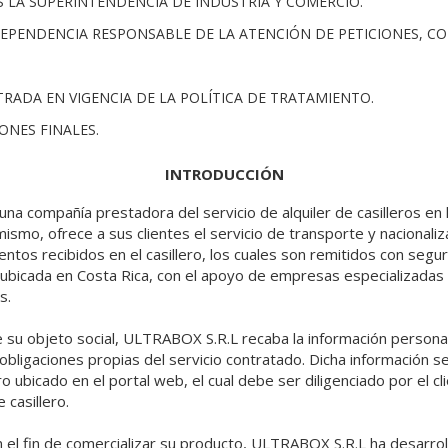
ES LA SUPERINTENDENCIA DE INDUSTRIA Y COMERCIO.
DEPENDENCIA RESPONSABLE DE LA ATENCIÓN DE PETICIONES, C
NTRADA EN VIGENCIA DE LA POLÍTICA DE TRATAMIENTO.
IONES FINALES.
INTRODUCCIÓN
a compañía prestadora del servicio de alquiler de casilleros en 
mismo, ofrece a sus clientes el servicio de transporte y nacionaliz
tos recibidos en el casillero, los cuales son remitidos con seguri
ubicada en Costa Rica, con el apoyo de empresas especializadas
s.
e su objeto social, ULTRABOX S.R.L recaba la información personal
obligaciones propias del servicio contratado. Dicha información se 
ro ubicado en el portal web, el cual debe ser diligenciado por el 
e casillero.
 el fin de comercializar su producto, ULTRABOX S.R.L ha desarrol