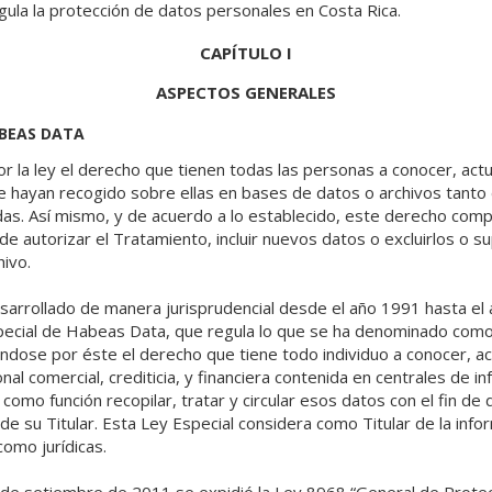
ula la protección de datos personales en Costa Rica.
CAPÍTULO I
ASPECTOS GENERALES
ABEAS DATA
r la ley el derecho que tienen todas las personas a conocer, actual
e hayan recogido sobre ellas en bases de datos o archivos tanto
das. Así mismo, y de acuerdo a lo establecido, este derecho com
de autorizar el Tratamiento, incluir nuevos datos o excluirlos o s
ivo.
arrollado de manera jurisprudencial desde el año 1991 hasta el a
special de Habeas Data, que regula lo que se ha denominado como
éndose por éste el derecho que tiene todo individuo a conocer, actu
al comercial, crediticia, y financiera contenida en centrales de i
como función recopilar, tratar y circular esos datos con el fin de 
de su Titular. Esta Ley Especial considera como Titular de la info
omo jurídicas.