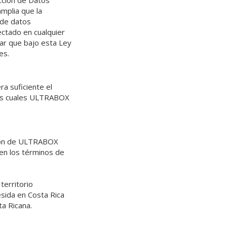
cción de Datos
mplia que la
 de datos
ectado en cualquier
sar que bajo esta Ley
es.
a suficiente el
las cuales ULTRABOX
ación de ULTRABOX
 en los términos de
territorio
sida en Costa Rica
ta Ricana.