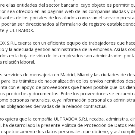
e ellas entidades del sector bancario, cuyo objeto es permitir qu
erior sea ofrecido en las páginas web de las compañías aliadas y 
isitantes de los portales de los aliados conozcan el servicio prest
 podrán ser direccionados al formulario de registro estableciendo
iente y ULTRABOX.
X S.R.L cuenta con un eficiente equipo de trabajadores que hace
cio y la adecuada gestión administrativa de la empresa. Así las co
dos en la hoja de vida de los empleados son administrados por l
 relación laboral.
os servicios de mensajería en Madrid, Miami y las ciudades de de
 para los trámites de nacionalización de los envíos remitidos desde
ta con el apoyo de proveedores que hacen posible que los clien
sus productos y documentos. Entre los proveedores se encuent
 como personas naturales, cuya información personal es adminis
 las obligaciones derivadas de la relación contractual.
omo quiera que la compañía ULTRABOX S.R.L recaba, administra, a
l, ha desarrollado la presente Política de Protección de Datos P
respetuosamente los datos personales que obtiene, y así cumplir 