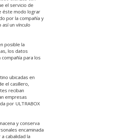
e el servicio de
de éste modo lograr
ado por la compañía y
 así un vínculo
n posible la
sas, los datos
a compañía para los
stino ubicadas en
 el casillero,
tes reciban
ran empresas
trada por ULTRABOX
lmacena y conserva
ersonales encaminada
a cabalidad la