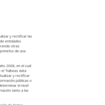
izar y rectificar las
 de entidades
prende otras
uprimirlos de una
ño 2008, en el cual
 el “hábeas data
alizar y rectificar
nformación públicas o
determinar el nivel
rmación tanto a las