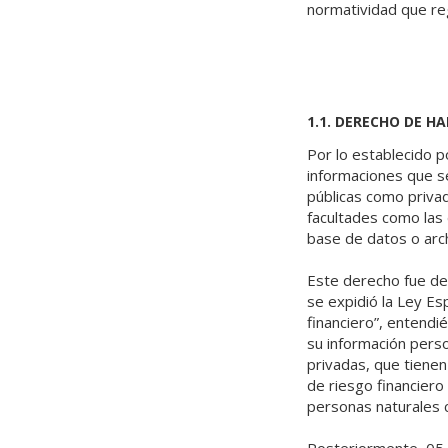
normatividad que reg
1.1. DERECHO DE H
Por lo establecido po
informaciones que s
públicas como priva
facultades como las 
base de datos o arch
Este derecho fue des
se expidió la Ley E
financiero”, entendi
su información person
privadas, que tienen 
de riesgo financiero 
personas naturales c