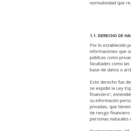
normatividad que reg
1.1. DERECHO DE H
Por lo establecido po
informaciones que s
públicas como priva
facultades como las 
base de datos o arch
Este derecho fue des
se expidió la Ley E
financiero”, entendi
su información person
privadas, que tienen 
de riesgo financiero 
personas naturales c