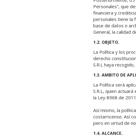
Posteriormente, 05 
Personales”, que de
financiera y crediti
personales tiene la 
base de datos o arch
General, la calidad 
1.2. OBJETO.
La Política y los pr
derecho constitucio
S.R.L haya recogido,
1.3. AMBITO DE APL
La Política será apl
S.R.L, quien actuará
la Ley 8968 de 2011
Así mismo, la políti
costarricense. Así 
pero en virtud de no
1.4. ALCANCE.