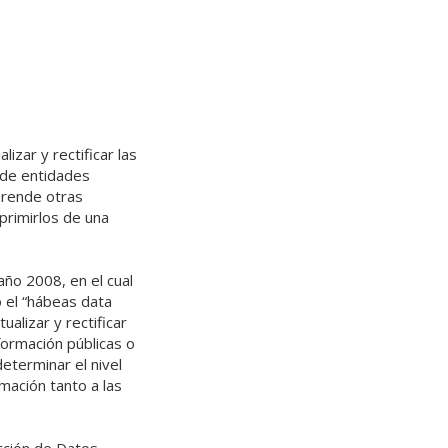
izar y rectificar las
 de entidades
prende otras
uprimirlos de una
ño 2008, en el cual
 el “hábeas data
alizar y rectificar
nformación públicas o
determinar el nivel
rmación tanto a las