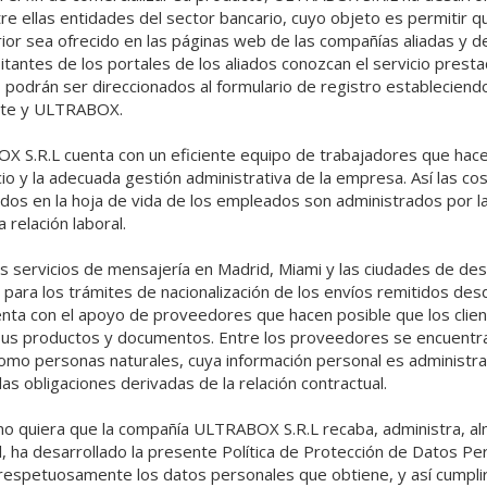
e ellas entidades del sector bancario, cuyo objeto es permitir qu
erior sea ofrecido en las páginas web de las compañías aliadas y 
isitantes de los portales de los aliados conozcan el servicio prest
 podrán ser direccionados al formulario de registro estableciendo
iente y ULTRABOX.
X S.R.L cuenta con un eficiente equipo de trabajadores que hace
cio y la adecuada gestión administrativa de la empresa. Así las co
dos en la hoja de vida de los empleados son administrados por l
 relación laboral.
os servicios de mensajería en Madrid, Miami y las ciudades de de
 para los trámites de nacionalización de los envíos remitidos desde
ta con el apoyo de proveedores que hacen posible que los clien
sus productos y documentos. Entre los proveedores se encuent
 como personas naturales, cuya información personal es adminis
 las obligaciones derivadas de la relación contractual.
omo quiera que la compañía ULTRABOX S.R.L recaba, administra, a
l, ha desarrollado la presente Política de Protección de Datos P
respetuosamente los datos personales que obtiene, y así cumplir 