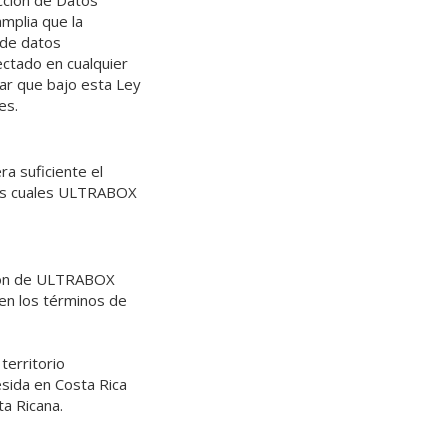
cción de Datos
mplia que la
 de datos
ectado en cualquier
sar que bajo esta Ley
es.
a suficiente el
las cuales ULTRABOX
ación de ULTRABOX
 en los términos de
territorio
sida en Costa Rica
ta Ricana.