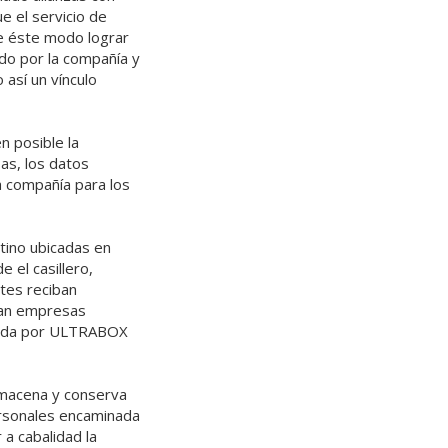
e el servicio de
de éste modo lograr
ado por la compañía y
 así un vínculo
n posible la
sas, los datos
a compañía para los
stino ubicadas en
 el casillero,
tes reciban
ran empresas
trada por ULTRABOX
lmacena y conserva
ersonales encaminada
a cabalidad la