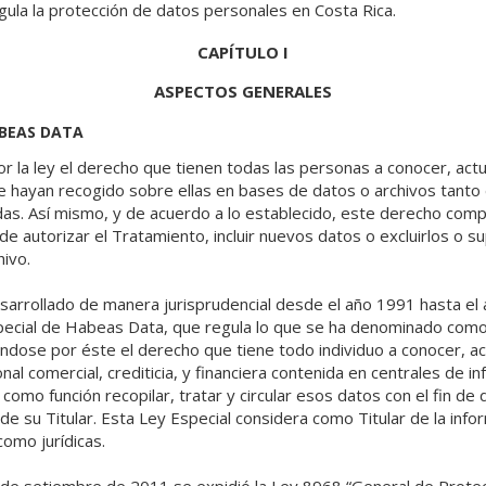
ula la protección de datos personales en Costa Rica.
CAPÍTULO I
ASPECTOS GENERALES
ABEAS DATA
r la ley el derecho que tienen todas las personas a conocer, actual
e hayan recogido sobre ellas en bases de datos o archivos tanto
das. Así mismo, y de acuerdo a lo establecido, este derecho com
de autorizar el Tratamiento, incluir nuevos datos o excluirlos o s
ivo.
arrollado de manera jurisprudencial desde el año 1991 hasta el a
special de Habeas Data, que regula lo que se ha denominado como
éndose por éste el derecho que tiene todo individuo a conocer, actu
al comercial, crediticia, y financiera contenida en centrales de i
como función recopilar, tratar y circular esos datos con el fin de 
de su Titular. Esta Ley Especial considera como Titular de la info
omo jurídicas.