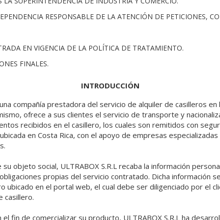
ES LA SUPERINTENDENCIA DE INDUSTRIA Y COMERCIO.
DEPENDENCIA RESPONSABLE DE LA ATENCIÓN DE PETICIONES, C
NTRADA EN VIGENCIA DE LA POLÍTICA DE TRATAMIENTO.
IONES FINALES.
INTRODUCCIÓN
a compañía prestadora del servicio de alquiler de casilleros en 
mismo, ofrece a sus clientes el servicio de transporte y nacionaliz
tos recibidos en el casillero, los cuales son remitidos con seguri
ubicada en Costa Rica, con el apoyo de empresas especializadas
s.
e su objeto social, ULTRABOX S.R.L recaba la información personal
obligaciones propias del servicio contratado. Dicha información se 
ro ubicado en el portal web, el cual debe ser diligenciado por el 
e casillero.
 el fin de comercializar su producto, ULTRABOX S.R.L ha desarrol