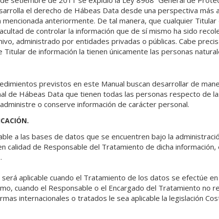
de setiembre de 2011 se expidió la Ley 8968 “General de Prote
sarrolla el derecho de Hábeas Data desde una perspectiva más a
cia mencionada anteriormente. De tal manera, que cualquier Titular
facultad de controlar la información que de sí mismo ha sido recol
ivo, administrado por entidades privadas o públicas. Cabe preci
de Titular de información la tienen únicamente las personas natural
ocedimientos previstos en este Manual buscan desarrollar de maner
nal de Hábeas Data que tienen todas las personas respecto de 
 administre o conserve información de carácter personal.
ICACIÓN.
icable a las bases de datos que se encuentren bajo la administr
 en calidad de Responsable del Tratamiento de dicha información,
.
ca será aplicable cuando el Tratamiento de los datos se efectúe en 
como, cuando el Responsable o el Encargado del Tratamiento no re
rmas internacionales o tratados le sea aplicable la legislación Cos