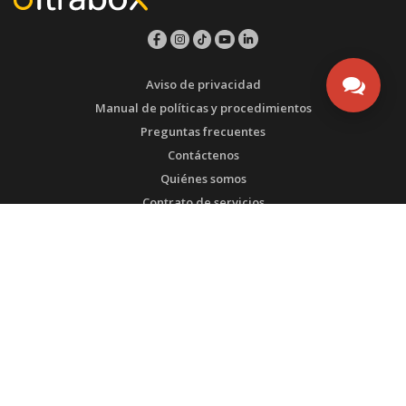
Aviso de privacidad
Manual de políticas y procedimientos
Preguntas frecuentes
Contáctenos
Quiénes somos
Contrato de servicios
ESTEMOS EN CONTACTO
Bogotá - Colombia
Tel1: (571) 3135492753
Tel2: (571) 3175108567
WhatsApp SAC: (571) 3135492753
Transversal 93 # 53-32 Bodega 65
admin@ultrabox.com
PRODUCTOS DE