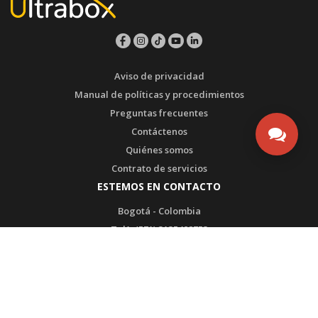
Aviso de privacidad
Manual de políticas y procedimientos
Preguntas frecuentes
Contáctenos
Quiénes somos
Contrato de servicios
ESTEMOS EN CONTACTO
Bogotá - Colombia
Tel1: (571) 3135492753
Tel2: (571) 3175108567
WhatsApp SAC: (571) 3135492753
Transversal 93 # 53-32 Bodega 65
admin@ultrabox.com