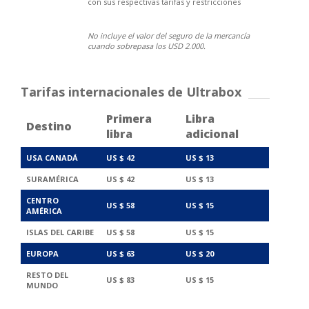
con sus respectivas tarifas y restricciones
No incluye el valor del seguro de la mercancía
cuando sobrepasa los USD 2.000.
Tarifas internacionales de Ultrabox
Primera
Libra
Destino
libra
adicional
USA CANADÁ
US $ 42
US $ 13
SURAMÉRICA
US $ 42
US $ 13
CENTRO
US $ 58
US $ 15
AMÉRICA
ISLAS DEL CARIBE
US $ 58
US $ 15
EUROPA
US $ 63
US $ 20
RESTO DEL
US $ 83
US $ 15
MUNDO