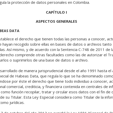
gula la protección de datos personales en Colombia.
CAPÍTULO I
ASPECTOS GENERALES
ABEAS DATA
establece el derecho que tienen todas las personas a conocer, actua
e hayan recogido sobre ellas en bases de datos o archivos tanto
das. Así mismo, y de acuerdo con la Sentencia C-748 de 2011 de l
 derecho comprende otras facultades como las de autorizar el Tra
irlos o suprimirlos de una base de datos o archivo.
arrollado de manera jurisprudencial desde el año 1991 hasta el a
special de Habeas Data, que regula lo que se ha denominado como
éndose por éste el derecho que tiene todo individuo a conocer, actu
al comercial, crediticia, y financiera contenida en centrales de i
como función recopilar, tratar y circular esos datos con el fin de 
de su Titular. Esta Ley Especial considera como Titular de la info
omo jurídicas.