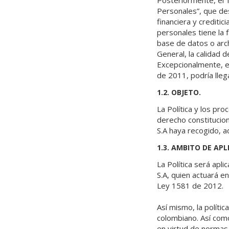
Posteriormente, el 
Personales”, que de
financiera y crediti
personales tiene la 
base de datos o arch
General, la calidad 
Excepcionalmente, en
de 2011, podría llega
1.2. OBJETO.
La Política y los pr
derecho constitucio
S.A haya recogido, a
1.3. AMBITO DE APL
La Política será apl
S.A, quien actuará e
Ley 1581 de 2012.
Así mismo, la políti
colombiano. Así com
en virtud de normas i