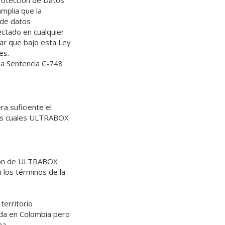
rotección de Datos
mplia que la
 de datos
ectado en cualquier
sar que bajo esta Ley
es.
 la Sentencia C-748
a suficiente el
las cuales ULTRABOX
ación de ULTRABOX
 los términos de la
territorio
ida en Colombia pero
na.