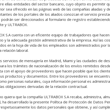
e ellas entidades del sector bancario, cuyo objeto es permitir qu
erior sea ofrecido en las páginas web de las compañías aliadas y 
isitantes de los portales de los aliados conozcan el servicio prest
 podrán ser direccionados al formulario de registro estableciendo
iente y ULTRABOX.
X S.A cuenta con un eficiente equipo de trabajadores que hacen 
cio y la adecuada gestión administrativa de la empresa. Así las co
dos en la hoja de vida de los empleados son administrados por l
 relación laboral.
os servicios de mensajería en Madrid, Miami y las ciudades de de
ara los trámites de nacionalización de los envíos remitidos desde 
 con el apoyo de proveedores que hacen posible que los cliente
sus productos y documentos. Entre los proveedores se encuent
 como personas naturales, cuya información personal es adminis
 las obligaciones derivadas de la relación contractual.
omo quiera que la compañía ULTRABOX S.A recaba, administra, al
l, ha desarrollado la presente Política de Protección de Datos P
respetuosamente los datos personales que obtiene, y así cumplir 