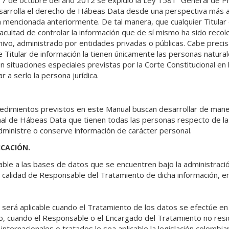
17 de octubre del año 2012 se expidió la Ley 1581 “General de P
sarrolla el derecho de Hábeas Data desde una perspectiva más a
cia mencionada anteriormente. De tal manera, que cualquier Titular
facultad de controlar la información que de sí mismo ha sido recol
ivo, administrado por entidades privadas o públicas. Cabe preci
de Titular de información la tienen únicamente las personas natural
 situaciones especiales previstas por la Corte Constitucional en
r a serlo la persona jurídica.
ocedimientos previstos en este Manual buscan desarrollar de maner
nal de Hábeas Data que tienen todas las personas respecto de 
dministre o conserve información de carácter personal.
ICACIÓN.
icable a las bases de datos que se encuentren bajo la administr
n calidad de Responsable del Tratamiento de dicha información, en
ca será aplicable cuando el Tratamiento de los datos se efectúe en 
o, cuando el Responsable o el Encargado del Tratamiento no res
nternacionales o tratados le sea aplicable la legislación colombia