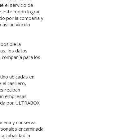
e el servicio de
de éste modo lograr
ado por la compañía y
 así un vínculo
posible la
sas, los datos
a compañía para los
stino ubicadas en
el casillero,
s reciban
ran empresas
trada por ULTRABOX
macena y conserva
ersonales encaminada
a cabalidad la