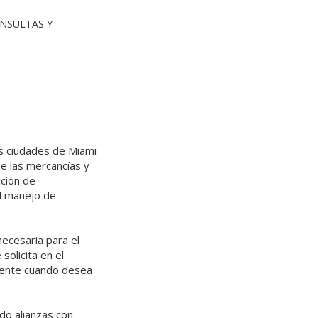
ONSULTAS Y
as ciudades de Miami
de las mercancías y
cción de
l manejo de
necesaria para el
solicita en el
cliente cuando desea
do alianzas con