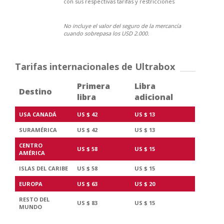
con sus respectivas tarifas y restricciones
No incluye el valor del seguro de la mercancía
cuando sobrepasa los USD 2.000.
Tarifas internacionales de Ultrabox
Primera
Libra
Destino
libra
adicional
USA CANADÁ
US $ 42
US $ 13
SURAMÉRICA
US $ 42
US $ 13
CENTRO
US $ 58
US $ 15
AMÉRICA
ISLAS DEL CARIBE
US $ 58
US $ 15
EUROPA
US $ 63
US $ 20
RESTO DEL
US $ 83
US $ 15
MUNDO