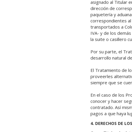
asignado al Titular e
dirección de corres
paquetería y aduana. 
correspondientes al
transportados a Col
IVA- y de los demás 
la suite o casillero
Por su parte, el Tr
desarrollo natural de
El Tratamiento de l
proveerles alternati
siempre que se cuen
En el caso de los P
conocer y hacer segu
contratado. Así mis
pagos a que haya lug
4. DERECHOS DE LOS