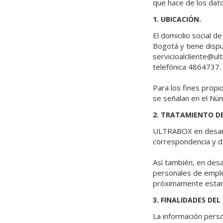
que hace de los dato
1. UBICACIÓN.
El domicilio social 
Bogotá y tiene dispu
servicioalcliente@ult
telefónica 4864737.
Para los fines propi
se señalan en el Núm
2. TRATAMIENTO D
ULTRABOX en desarrol
correspondencia y da
Así también, en desa
personales de emplea
próximamente estará
3. FINALIDADES D
La información person