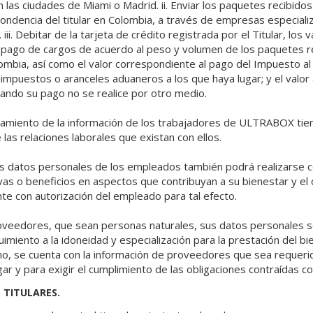
n las ciudades de Miami o Madrid. ii. Enviar los paquetes recibidos e
pondencia del titular en Colombia, a través de empresas especial
iii. Debitar de la tarjeta de crédito registrada por el Titular, los 
 pago de cargos de acuerdo al peso y volumen de los paquetes r
ombia, así como el valor correspondiente al pago del Impuesto al
impuestos o aranceles aduaneros a los que haya lugar; y el valor a
 cuando su pago no se realice por otro medio.
atamiento de la información de los trabajadores de ULTRABOX tien
 las relaciones laborales que existan con ellos.
os datos personales de los empleados también podrá realizarse co
vas o beneficios en aspectos que contribuyan a su bienestar y el 
te con autorización del empleado para tal efecto.
roveedores, que sean personas naturales, sus datos personales 
imiento a la idoneidad y especialización para la prestación del bie
mo, se cuenta con la información de proveedores que sea requerid
ar y para exigir el cumplimiento de las obligaciones contraídas
 TITULARES.