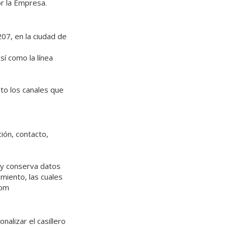
or la Empresa.
207, en la ciudad de
sí como la línea
sto los canales que
ión, contacto,
a y conserva datos
miento, las cuales
com
nalizar el casillero