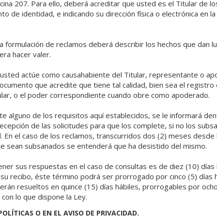
cina 207. Para ello, deberá acreditar que usted es el Titular de l
 de identidad, e indicando su dirección física o electrónica en la 
a formulación de reclamos deberá describir los hechos que dan lu
ra hacer valer.
 usted actúe como causahabiente del Titular, representante o a
ocumento que acredite que tiene tal calidad, bien sea el registro c
tular, o el poder correspondiente cuando obre como apoderado.
te alguno de los requisitos aquí establecidos, se le informará dent
 recepción de las solicitudes para que los complete, si no los sub
ud. En el caso de los reclamos, transcurridos dos (2) meses desde 
ue sean subsanados se entenderá que ha desistido del mismo.
ner sus respuestas en el caso de consultas es de diez (10) días
e su recibo, éste término podrá ser prorrogado por cinco (5) días 
erán resueltos en quince (15) días hábiles, prorrogables por ocho 
con lo que dispone la Ley.
POLÍTICAS O EN EL AVISO DE PRIVACIDAD.