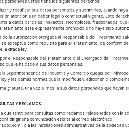
os personales usted tiene los siguientes derechos:
izar y rectificar sus datos personales y suprimirlos, cuando haya l
s en atención a un deber legal o contractual vigente. Este derec
ente a datos parciales, inexactos, incompletos, fraccionados, que 
 Tratamiento esté expresamente prohibido o no haya sido autori
ba de la autorización otorgada al Responsable del Tratamiento sa
se exceptúe como requisito para el Tratamiento, de conformidad
e la citada ley;
por el Responsable del Tratamiento o el Encargado del Tratamient
so que le ha dado a sus datos personales;
 la Superintendencia de Industria y Comercio quejas por infraccio
 ley y las demás normas que la modifiquen, adicionen o complem
ma gratuita, una vez al mes, a sus datos personales que hayan s
SULTAS Y RECLAMOS.
 que tanto para consultas como reclamos relacionados con la ad
drá dirigir una comunicación escrita al correo electrónico
rabox.com , o a las instalaciones administrativas de la sociedad ub