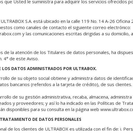
s que Usted le suministra para adquirir los servicios ofrecidos p
de ULTRABOX S.A. está ubicado en la calle 119 No. 14 A-26 Oficina 
estos como canales de contacto el siguiente correo electrónico:
rabox.com y las comunicaciones escritas dirigidas a su domicilio, a
os de la atención de los Titulares de datos personales, ha dispue
. 4° de este Aviso.
E LOS DATOS ADMINISTRADOS POR ULTRABOX.
lo de su objeto social obtiene y administra datos de identificac
tos bancarios (referidos a la tarjeta de crédito), de sus clientes.
rrollo de su gestión administrativa, recaba, almacena, administr
dos y proveedores; y así lo ha indicado en las Políticas de Trata
n disponibles para su consulta en la página web www.ultrabox.
EL TRATAMIENTO DE DATOS PERSONALES
al de los clientes de ULTRABOX es utilizada con el fin de: i. Perso