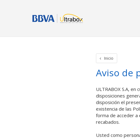
Inicio
Iniciar Sesion
Crear cuenta
Rastreo de paquetes
Otros
Inicio
Aviso de 
ULTRABOX S.A, en cu
disposiciones gener
disposición el prese
existencia de las Po
forma de acceder a é
recabados.
Usted como persona