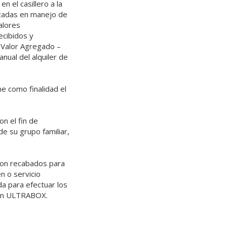
n el casillero a la
izadas en manejo de
valores
ecibidos y
 Valor Agregado –
nual del alquiler de
e como finalidad el
n el fin de
de su grupo familiar,
son recabados para
n o servicio
a para efectuar los
 con ULTRABOX.