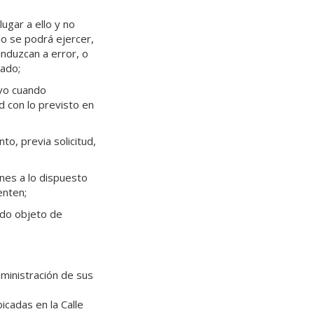
ugar a ello y no
ho se podrá ejercer,
induzcan a error, o
zado;
lvo cuando
 con lo previsto en
o, previa solicitud,
nes a lo dispuesto
enten;
ido objeto de
ministración de sus
icadas en la Calle