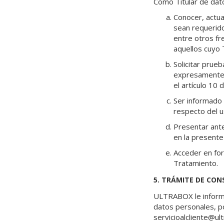
Como Titular de dat
Conocer, actual
sean requerido
entre otros fr
aquellos cuyo
Solicitar prue
expresamente 
el artículo 10 d
Ser informado 
respecto del u
Presentar ante
en la presente
Acceder en for
Tratamiento.
5. TRÁMITE DE CON
ULTRABOX le informa
datos personales, po
servicioalcliente@ult