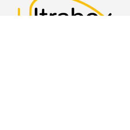
Los envíos son manejados por empresas
habilitadas por la DIAN y el MINTIC en el
manejo de aduanas y envíos
Contrato de servicios
LEGALES Y CONTACTO
Aviso de privacidad
Manual de políticas
Preguntas frecuentes
Contáctenos
Quiénes somos
Contrato de servicios