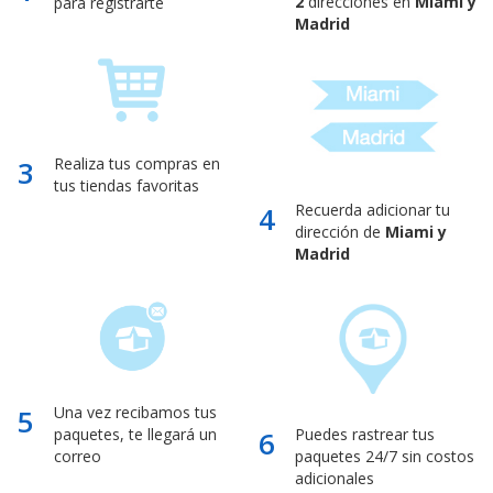
2
direcciones en
Miami y
para registrarte
Madrid
3
Realiza tus compras en
tus tiendas favoritas
4
Recuerda adicionar tu
dirección de
Miami y
Madrid
5
Una vez recibamos tus
paquetes, te llegará un
6
Puedes rastrear tus
correo
paquetes 24/7 sin costos
adicionales