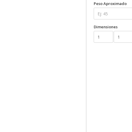
Peso Aproximado
Dimensiones
Valor del paquet
TRM:
CIF:
Unidad de peso: