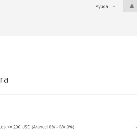
Ayuda
 servicios
ra
a