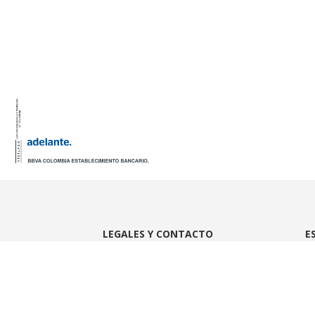
LEGALES Y CONTACTO
E
Aviso de privacidad
Bo
Manual de políticas
Te
Preguntas frecuentes
Wh
Contáctenos
Tr