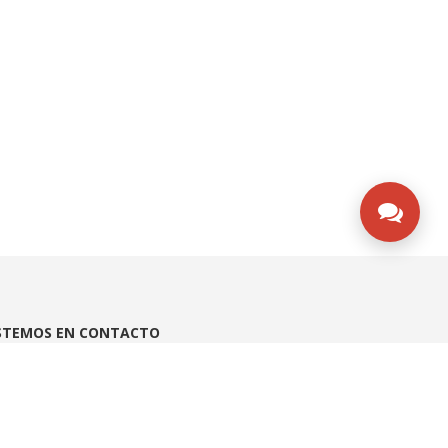
STEMOS EN CONTACTO
gotá - Colombia
l: (571) 3135492753
atsApp SAC: (571) 3135492753
ansversal 93 # 53-32 Bodega 65