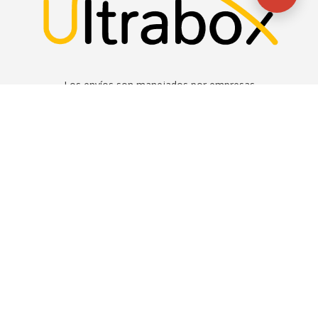
Los envíos son manejados por empresas
habilitadas por la SENAE y la Agencia Nacional
Postal en el manejo de aduanas y envíos.
LEGALES Y CONTACTO
Preguntas frecuentes
Contáctenos
Quiénes somos
Contrato de servicios
ESTEMOS EN CONTACTO