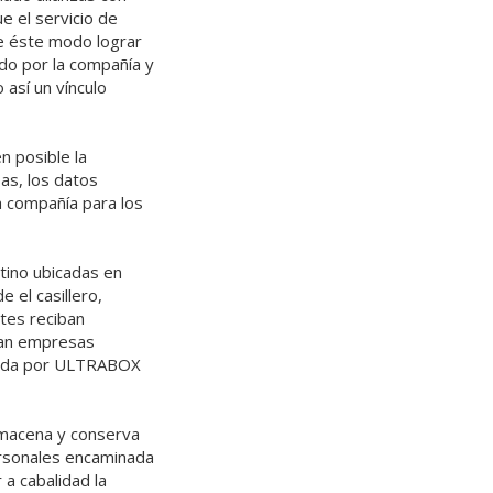
e el servicio de
de éste modo lograr
ado por la compañía y
 así un vínculo
n posible la
sas, los datos
a compañía para los
stino ubicadas en
 el casillero,
tes reciban
ran empresas
trada por ULTRABOX
lmacena y conserva
ersonales encaminada
a cabalidad la