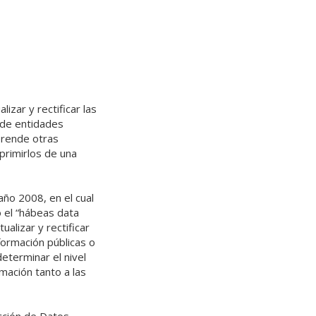
izar y rectificar las
 de entidades
prende otras
uprimirlos de una
ño 2008, en el cual
 el “hábeas data
alizar y rectificar
nformación públicas o
determinar el nivel
rmación tanto a las