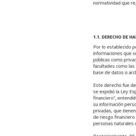
normatividad que reg
1.1. DERECHO DE H
Por lo establecido po
informaciones que s
públicas como priva
facultades como las 
base de datos o arch
Este derecho fue des
se expidió la Ley E
financiero”, entendi
su información person
privadas, que tienen 
de riesgo financiero 
personas naturales c