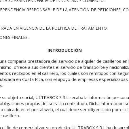
ES LA SUPERINTENDENCIA DE INDUSTRIA Y COMERCIO.
DEPENDENCIA RESPONSABLE DE LA ATENCIÓN DE PETICIONES, C
NTRADA EN VIGENCIA DE LA POLÍTICA DE TRATAMIENTO.
IONES FINALES.
INTRODUCCIÓN
a compañía prestadora del servicio de alquiler de casilleros en 
mismo, ofrece a sus clientes el servicio de transporte y nacionaliz
tos recibidos en el casillero, los cuales son remitidos con seguri
ubicada en Costa Rica, con el apoyo de empresas especializadas
s.
e su objeto social, ULTRABOX S.R.L recaba la información personal
obligaciones propias del servicio contratado. Dicha información se 
ro ubicado en el portal web, el cual debe ser diligenciado por el 
e casillero.
 el fin de comercializar su producto, ULTRABOX S.R.L ha desarrol