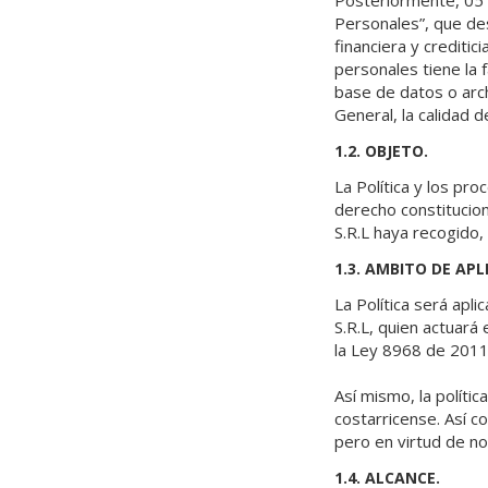
Posteriormente, 05 
Personales”, que de
financiera y crediti
personales tiene la 
base de datos o arch
General, la calidad 
1.2. OBJETO.
La Política y los pr
derecho constitucio
S.R.L haya recogido,
1.3. AMBITO DE APL
La Política será apl
S.R.L, quien actuará
la Ley 8968 de 2011
Así mismo, la políti
costarricense. Así 
pero en virtud de no
1.4. ALCANCE.