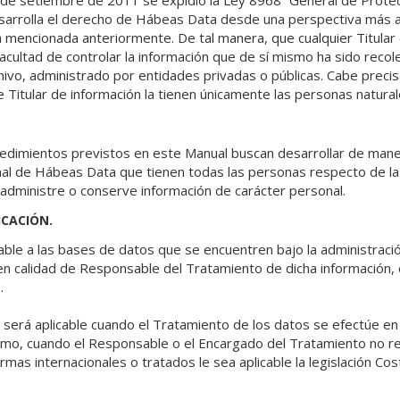
de setiembre de 2011 se expidió la Ley 8968 “General de Prote
sarrolla el derecho de Hábeas Data desde una perspectiva más a
cia mencionada anteriormente. De tal manera, que cualquier Titular
facultad de controlar la información que de sí mismo ha sido recol
ivo, administrado por entidades privadas o públicas. Cabe preci
de Titular de información la tienen únicamente las personas natural
ocedimientos previstos en este Manual buscan desarrollar de maner
nal de Hábeas Data que tienen todas las personas respecto de 
 administre o conserve información de carácter personal.
ICACIÓN.
icable a las bases de datos que se encuentren bajo la administr
 en calidad de Responsable del Tratamiento de dicha información,
.
ca será aplicable cuando el Tratamiento de los datos se efectúe en 
como, cuando el Responsable o el Encargado del Tratamiento no re
rmas internacionales o tratados le sea aplicable la legislación Cos