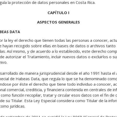
ula la protección de datos personales en Costa Rica.
CAPÍTULO I
ASPECTOS GENERALES
ABEAS DATA
r la ley el derecho que tienen todas las personas a conocer, actual
e hayan recogido sobre ellas en bases de datos o archivos tanto
das. Así mismo, y de acuerdo a lo establecido, este derecho com
de autorizar el Tratamiento, incluir nuevos datos o excluirlos o s
ivo.
arrollado de manera jurisprudencial desde el año 1991 hasta el a
special de Habeas Data, que regula lo que se ha denominado como
éndose por éste el derecho que tiene todo individuo a conocer, actu
al comercial, crediticia, y financiera contenida en centrales de i
como función recopilar, tratar y circular esos datos con el fin de 
de su Titular. Esta Ley Especial considera como Titular de la info
omo jurídicas.