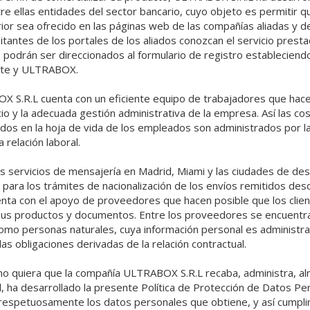
e ellas entidades del sector bancario, cuyo objeto es permitir qu
erior sea ofrecido en las páginas web de las compañías aliadas y 
isitantes de los portales de los aliados conozcan el servicio prest
 podrán ser direccionados al formulario de registro estableciendo
iente y ULTRABOX.
X S.R.L cuenta con un eficiente equipo de trabajadores que hace
cio y la adecuada gestión administrativa de la empresa. Así las co
dos en la hoja de vida de los empleados son administrados por l
 relación laboral.
os servicios de mensajería en Madrid, Miami y las ciudades de de
 para los trámites de nacionalización de los envíos remitidos desde
ta con el apoyo de proveedores que hacen posible que los clien
sus productos y documentos. Entre los proveedores se encuent
 como personas naturales, cuya información personal es adminis
 las obligaciones derivadas de la relación contractual.
omo quiera que la compañía ULTRABOX S.R.L recaba, administra, a
l, ha desarrollado la presente Política de Protección de Datos P
respetuosamente los datos personales que obtiene, y así cumplir 