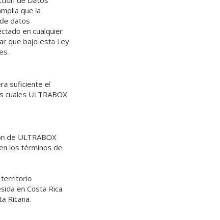
cción de Datos
mplia que la
 de datos
ectado en cualquier
sar que bajo esta Ley
es.
a suficiente el
las cuales ULTRABOX
ación de ULTRABOX
 en los términos de
territorio
sida en Costa Rica
ta Ricana.