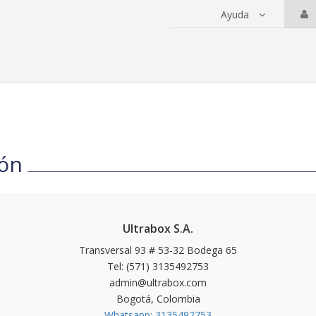
Ayuda
 servicios
ión
Ultrabox S.A.
Transversal 93 # 53-32 Bodega 65
Tel: (571) 3135492753
admin@ultrabox.com
Bogotá, Colombia
Whatsapp: 3135492753