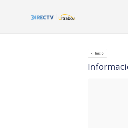
Inicio
Iniciar Sesion
Crear cuenta
Rastreo de paquetes
Otros
Inicio
Informac