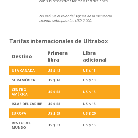
con sus respectivas tarifas y restricciones
No incluye el valor del seguro de la mercancía
cuando sobrepasa los USD 2.000.
Tarifas internacionales de Ultrabox
Primera
Libra
Destino
libra
adicional
USA CANADÁ
US $ 42
US $ 13
SURAMÉRICA
US $ 42
US $ 13
CENTRO
US $ 58
US $ 15
AMÉRICA
ISLAS DEL CARIBE
US $ 58
US $ 15
EUROPA
US $ 63
US $ 20
RESTO DEL
US $ 83
US $ 15
MUNDO