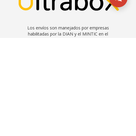
Los envíos son manejados por empresas
habilitadas por la DIAN y el MINTIC en el
manejo de aduanas y envíos
Contrato de servicios
LEGALES Y CONTACTO
Aviso de privacidad
Manual de políticas
Preguntas frecuentes
Contáctenos
Quiénes somos
Contrato de servicios
ESTEMOS EN CONTACTO
Bogotá - Colombia