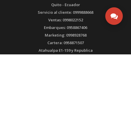
Quito - Ecuador
Servicio al cliente: 0999888668
Ventas: 0998022152
Embarques: 0958867406
Marketing: 0998928768
Cartera: 0958871507
Atahualpa E1-159 y Republica
Edificio Digicom , planta baja
infoecuador@ultrabox.com
PRODUCTOS DE
CERTIFICADO POR