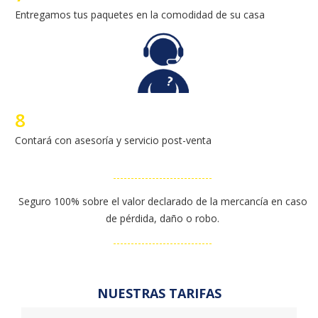
8
Contará con asesoría y servicio post-venta
----------------------------
Seguro 100% sobre el valor declarado de la mercancía en caso
de pérdida, daño o robo.
----------------------------
NUESTRAS TARIFAS
Estados Unidos:
Disponemos de embarques de lunes a viernes, solo
debes solicitar el embarque desde el portal o por
nuestros canales de SAC
Tarifa MIAMI:
(por cada libra o fracción de peso)
1lb a 2lb -> $9.00