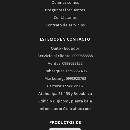
Quito - Ecuador
Servicio al cliente: 0999888668
Ventas: 0998022152
Embarques: 0958867406
Marketing: 0998928768
Cartera: 0958871507
Atahualpa E1-159 y Republica
Edificio Digicom , planta baja
infoecuador@ultrabox.com
PRODUCTOS DE
CERTIFICADO POR