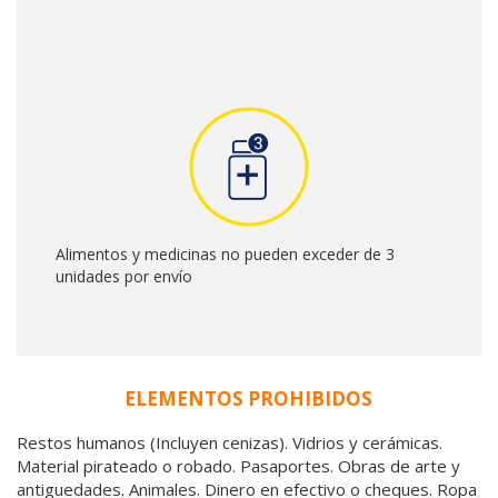
Alimentos y medicinas no pueden exceder de 3
unidades por envío
ELEMENTOS PROHIBIDOS
Restos humanos (Incluyen cenizas). Vidrios y cerámicas.
Material pirateado o robado. Pasaportes. Obras de arte y
antiguedades. Animales. Dinero en efectivo o cheques. Ropa
y calzado usado. Llantas usadas y reencauchadas.
Combustible. Repuestos de vehículos usados o re-
manufacturados. Pornografía. Asbesto en cualquiera de sus
formas. Desechos industriales tóxicos. Semillas. Cuero y piel
de reptil. Equipos que contengan CFCs que utilicen
refrigerantes R-12 o R- 502, esmaltes, aerosoles, y
artículos con aire comprimido. Artículos de Marfil y sus