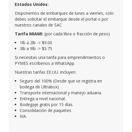
3lb a 9lb -> $5.75
Si necesitas una tarifa para emprendimientos o
PYMES escríbenos a WhatsApp.
Nuestras tarifas EE.UU. incluyen:
Seguro del 100% (Desde que se registra en
bodega de Ultrabox)
Transporte internacional y manejo aduana.
Entrega a nivel nacional.
Bodegaje gratis por 15 días.
Consolidación de paquetes
IVA.
ESPAÑA
Disponemos de embarques todos los viernes, solo
debes crear tu prealerta y cuando recibas la
notificación de entregado por parte de tu tienda,
solicitar el embarque en
SAC
España 0958867406.
Tarifa MADRID:
(por cada libra o fracción de peso)
USD $ 12.00