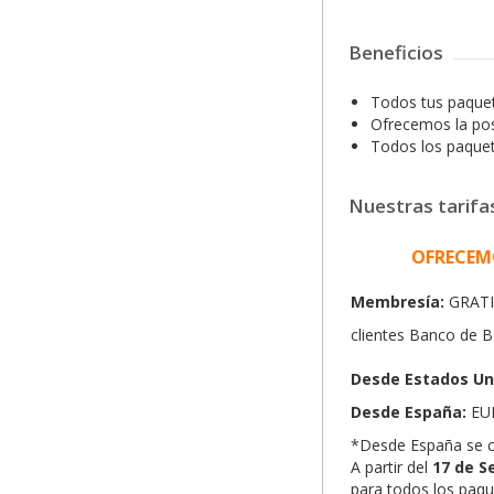
Beneficios
Todos tus paquet
Ofrecemos la posi
Todos los paquet
Nuestras tarifa
OFRECEMO
Membresía:
GRATI
clientes Banco de B
Desde Estados Un
Desde España:
EU
*Desde España se c
A partir del
17 de S
para todos los paqu