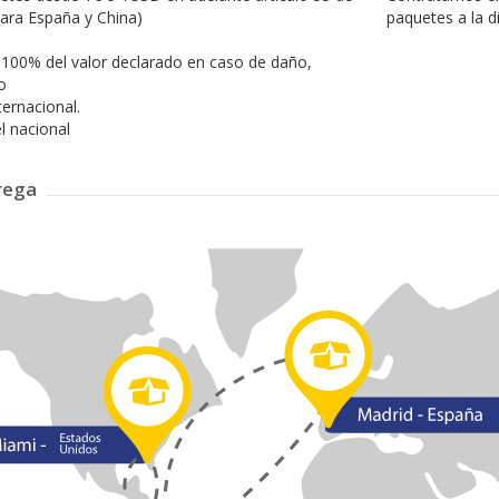
 para España y China)
paquetes a la d
 100% del valor declarado en caso de daño,
o
ternacional.
l nacional
rega