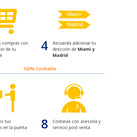
4
us compras con
Recuerda adicionar tu
or de tu
dirección de
Miami y
a
Madrid
100% Confiable
8
s tus
Contaraś con asesoría y
s en la puerta
servicio post-venta
a