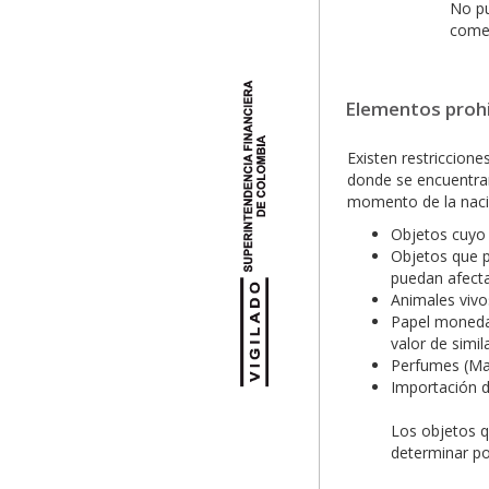
No pu
comer
Elementos proh
Existen restriccion
donde se encuentran
momento de la naci
Objetos cuyo 
Objetos que p
puedan afecta
Animales vivo
Papel moneda, 
valor de simi
Perfumes (Man
Importación d
Los objetos q
determinar por