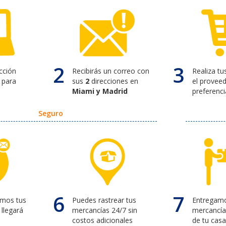
2
3
ección
Recibirás un correo con
Realiza t
para
sus
2
direcciones en
el proveed
Miami y Madrid
preferenci
Seguro
6
7
amos tus
Puedes rastrear tus
Entregamo
llegará
mercancías 24/7 sin
mercancía
costos adicionales
de tu cas