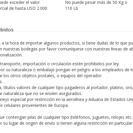
ede exceder el valor
No puede pesar más de 50 Kg o
cial de hasta USD 2.000
110 Lb
ibidos
es a la hora de importar algunos productos, si tiene dudas de lo que 
 nuestras bodegas por favor comuníquese con nuestras líneas de ate
onalización.
transporte, importación o circulación estén prohibidos por ley.
or su naturaleza o embalaje pongan en peligro a los empleados de los
r los otros objetos postales, o equipos del operador.
s.
títulos valores de cualquier tipo pagaderos al portador, platino, oro,
lar naturaleza que no se envíen asegurados.
ejo especial por restricción en la aerolínea y Aduana de Estados Uni
e celulares provenientes de Europa.
ue contengan pilas de cualquier tipo (teléfonos, juguetes, relojes et
 su lugar de origen de envío si tienen alguna restricción en particula