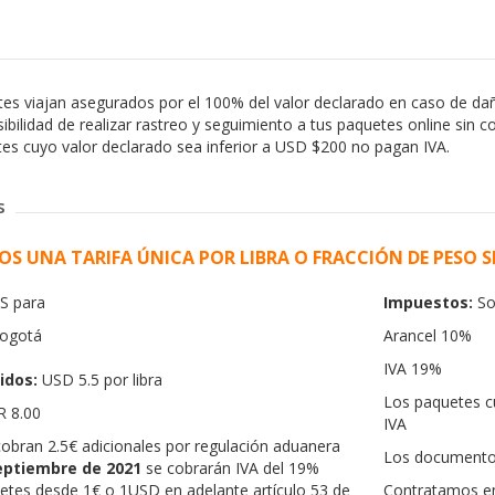
es viajan asegurados por el 100% del valor declarado en caso de dañ
bilidad de realizar rastreo y seguimiento a tus paquetes online sin co
es cuyo valor declarado sea inferior a USD $200 no pagan IVA.
s
S UNA TARIFA ÚNICA POR LIBRA O FRACCIÓN DE PESO 
S para
Impuestos:
Sob
ogotá
Arancel 10%
IVA 19%
idos:
USD 5.5 por libra
Los paquetes c
R 8.00
IVA
obran 2.5€ adicionales por regulación aduanera
Los documentos
eptiembre de 2021
se cobrarán IVA del 19%
etes desde 1€ o 1USD en adelante artículo 53 de
Contratamos em