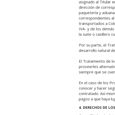
asignado al Titular e
dirección de corres
paquetería y aduana. 
correspondientes al
transportados a Col
IVA- y de los demás 
la suite o casillero
Por su parte, el Tr
desarrollo natural de
El Tratamiento de l
proveerles alternati
siempre que se cuen
En el caso de los P
conocer y hacer segu
contratado. Así mis
pagos a que haya lug
4. DERECHOS DE LOS