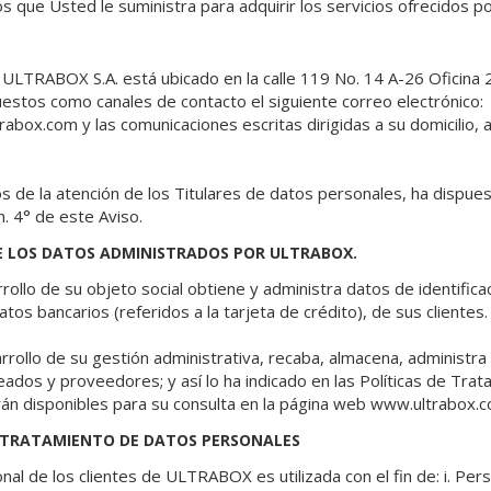
s que Usted le suministra para adquirir los servicios ofrecidos p
de ULTRABOX S.A. está ubicado en la calle 119 No. 14 A-26 Oficina 
estos como canales de contacto el siguiente correo electrónico:
rabox.com y las comunicaciones escritas dirigidas a su domicilio, a
os de la atención de los Titulares de datos personales, ha dispue
. 4° de este Aviso.
E LOS DATOS ADMINISTRADOS POR ULTRABOX.
lo de su objeto social obtiene y administra datos de identificac
tos bancarios (referidos a la tarjeta de crédito), de sus clientes.
rrollo de su gestión administrativa, recaba, almacena, administr
dos y proveedores; y así lo ha indicado en las Políticas de Trata
n disponibles para su consulta en la página web www.ultrabox.
EL TRATAMIENTO DE DATOS PERSONALES
al de los clientes de ULTRABOX es utilizada con el fin de: i. Perso