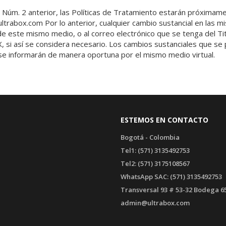
 Núm. 2 anterior, las Políticas de Tratamiento estarán próximam
trabox.com Por lo anterior, cualquier cambio sustancial en las m
e este mismo medio, o al correo electrónico que se tenga del Tit
si así se considera necesario. Los cambios sustanciales que se 
 se informarán de manera oportuna por el mismo medio virtual.
ESTEMOS EN CONTACTO
Bogotá - Colombia
Tel1: (571) 3135492753
Tel2: (571) 3175108567
WhatsApp SAC: (571) 3135492753
Transversal 93 # 53-32 Bodega 6
admin@ultrabox.com