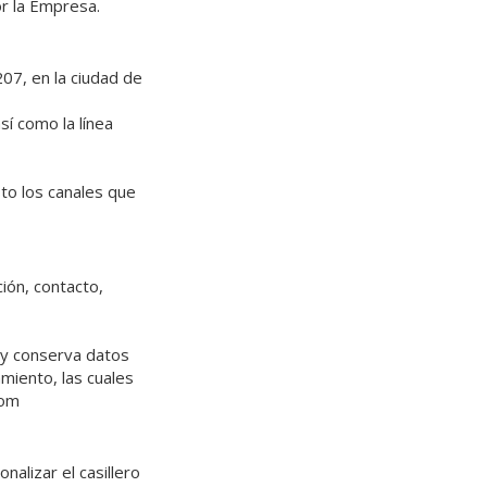
or la Empresa.
207, en la ciudad de
sí como la línea
sto los canales que
ión, contacto,
a y conserva datos
miento, las cuales
com
nalizar el casillero