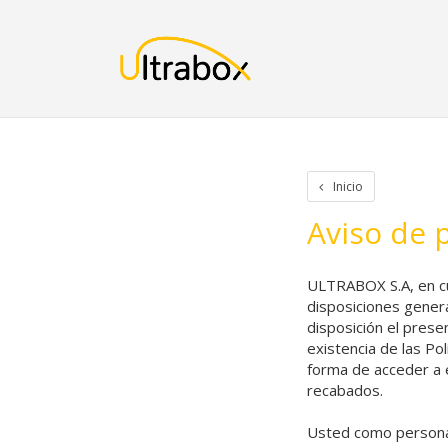
Inicio
Iniciar Sesion
Crear cuenta
Rastreo de paquetes
Otros
Inicio
Aviso de 
ULTRABOX S.A, en cu
disposiciones gener
disposición el prese
existencia de las Po
forma de acceder a é
recabados.
Usted como persona