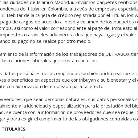
n las ciudades de Miami o Madrid. ii. Enviar los paquetes recibidos e
pondencia del titular en Colombia, a través de empresas especial
iii. Debitar de la tarjeta de crédito registrada por el Titular, los 
 pago de cargos de acuerdo al peso y volumen de los paquetes r
ombia, así como el valor correspondiente al pago del Impuesto al
impuestos o aranceles aduaneros a los que haya lugar; y el valor a
 cuando su pago no se realice por otro medio.
atamiento de la información de los trabajadores de ULTRABOX tien
 las relaciones laborales que existan con ellos.
os datos personales de los empleados también podrá realizarse co
vas o beneficios en aspectos que contribuyan a su bienestar y el 
te con autorización del empleado para tal efecto.
roveedores, que sean personas naturales, sus datos personales 
imiento a la idoneidad y especialización para la prestación del bie
mo, se cuenta con la información de proveedores que sea requerid
ar y para exigir el cumplimiento de las obligaciones contraídas
 TITULARES.