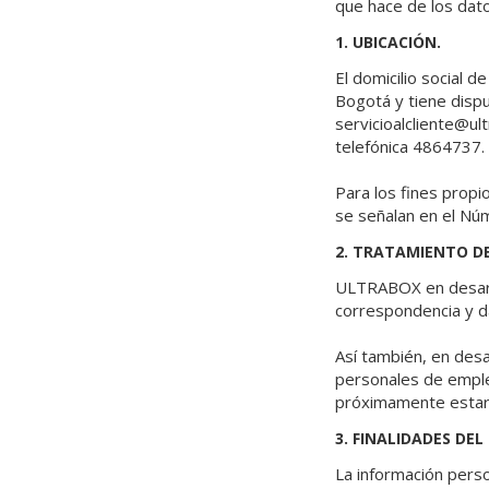
que hace de los dato
1. UBICACIÓN.
El domicilio social 
Bogotá y tiene dispu
servicioalcliente@ult
telefónica 4864737.
Para los fines propi
se señalan en el Núm
2. TRATAMIENTO D
ULTRABOX en desarrol
correspondencia y da
Así también, en desa
personales de emplea
próximamente estará
3. FINALIDADES D
La información person