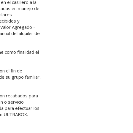
n el casillero a la
izadas en manejo de
valores
ecibidos y
 Valor Agregado –
nual del alquiler de
e como finalidad el
n el fin de
de su grupo familiar,
son recabados para
n o servicio
a para efectuar los
 con ULTRABOX.