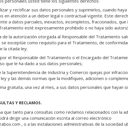
os personales usted tiene los siguientes derechos:
izar y rectificar sus datos personales y suprimirlos, cuando haya l
s en atención a un deber legal o contractual vigente. Este derec
ente a datos parciales, inexactos, incompletos, fraccionados, que 
 Tratamiento esté expresamente prohibido o no haya sido autori
ba de la autorización otorgada al Responsable del Tratamiento sa
se exceptúe como requisito para el Tratamiento, de conformidad
e la citada ley;
por el Responsable del Tratamiento o el Encargado del Tratamient
so que le ha dado a sus datos personales;
 la Superintendencia de Industria y Comercio quejas por infraccio
 ley y las demás normas que la modifiquen, adicionen o complem
ma gratuita, una vez al mes, a sus datos personales que hayan s
SULTAS Y RECLAMOS.
 que tanto para consultas como reclamos relacionados con la ad
drá dirigir una comunicación escrita al correo electrónico
rabox.com , o a las instalaciones administrativas de la sociedad ub