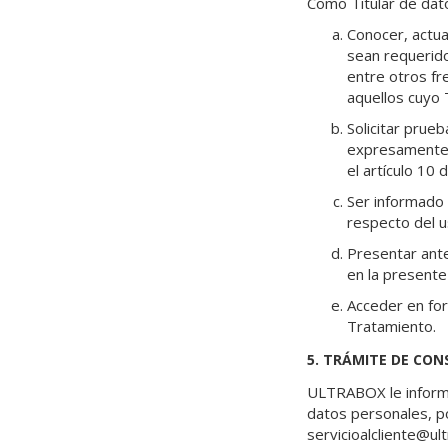
Como Titular de dat
Conocer, actual
sean requerido
entre otros fr
aquellos cuyo
Solicitar prue
expresamente 
el artículo 10 d
Ser informado 
respecto del u
Presentar ante
en la presente
Acceder en for
Tratamiento.
5. TRÁMITE DE CON
ULTRABOX le informa
datos personales, po
servicioalcliente@ult