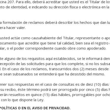
cina 207. Para ello, deberá acreditar que usted es el Titular de l
 de identidad, e indicando su dirección física o electrónica en la 
a formulación de reclamos deberá describir los hechos que dan lu
ra hacer valer.
 usted actúe como causahabiente del Titular, representante o a
ocumento que acredite que tiene tal calidad, bien sea el registro c
tular, o el poder correspondiente cuando obre como apoderado.
te alguno de los requisitos aquí establecidos, se le informará dent
 recepción de las solicitudes para que los complete, si no los sub
ud. En el caso de los reclamos, transcurridos dos (2) meses desde 
ue sean subsanados se entenderá que ha desistido del mismo.
ner sus respuestas en el caso de consultas es de diez (10) días
e su recibo, éste término podrá ser prorrogado por cinco (5) días 
erán resueltos en quince (15) días hábiles, prorrogables por ocho 
con lo que dispone la Ley.
POLÍTICAS O EN EL AVISO DE PRIVACIDAD.