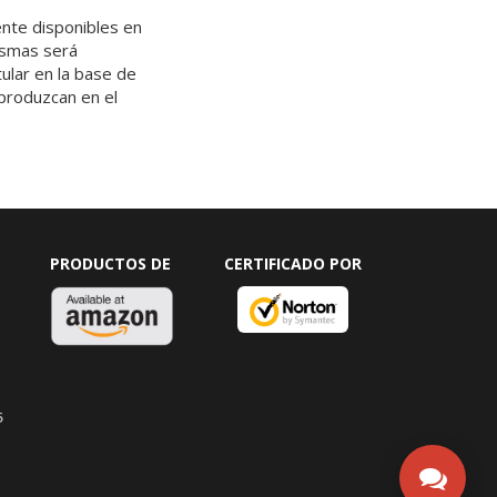
ente disponibles en
ismas será
ular en la base de
produzcan en el
PRODUCTOS DE
CERTIFICADO POR
5