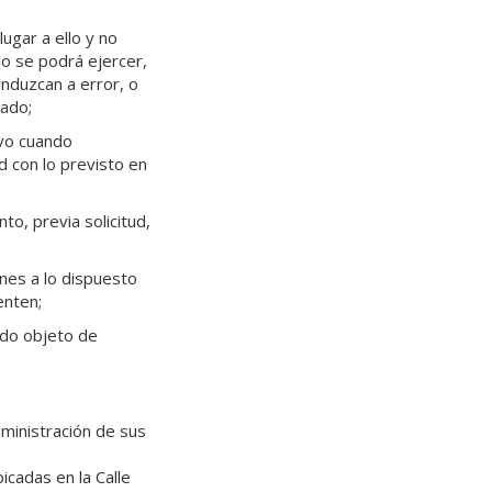
ugar a ello y no
ho se podrá ejercer,
induzcan a error, o
zado;
lvo cuando
 con lo previsto en
o, previa solicitud,
nes a lo dispuesto
enten;
ido objeto de
ministración de sus
icadas en la Calle