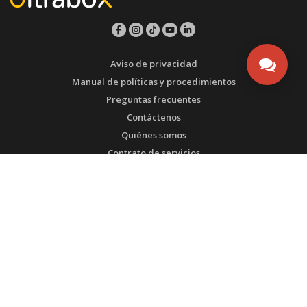
Aviso de privacidad
Manual de políticas y procedimientos
Preguntas frecuentes
Contáctenos
Quiénes somos
Contrato de servicios
ESTEMOS EN CONTACTO
Bogotá - Colombia
Tel1: (571) 3135492753
Tel2: (571) 3175108567
WhatsApp SAC: (571) 3135492753
Transversal 93 # 53-32 Bodega 65
admin@ultrabox.com
PRODUCTOS DE