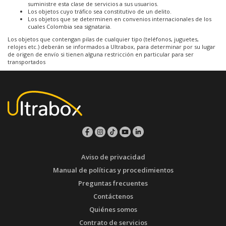
suministre esta clase de servicios a sus usuarios.
Los objetos cuyo tráfico sea constitutivo de un delito.
Los objetos que se determinen en convenios internacionales de los
cuales Colombia sea signataria.
Los objetos que contengan pilas de cualquier tipo (teléfonos, juguetes,
relojes etc.) deberán se informados a Ultrabox, para determinar por su lugar
de origen de envío si tienen alguna restricción en particular para ser
transportados
Aviso de privacidad
Manual de políticas y procedimientos
Preguntas frecuentes
Contáctenos
Quiénes somos
Contrato de servicios