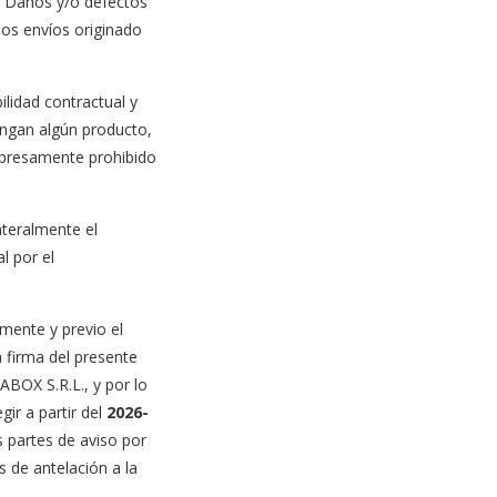
) Daños y/o defectos
los envíos originado
lidad contractual y
engan algún producto,
expresamente prohibido
teralmente el
l por el
mente y previo el
a firma del presente
ABOX S.R.L., y por lo
ir a partir del
2026-
 partes de aviso por
s de antelación a la