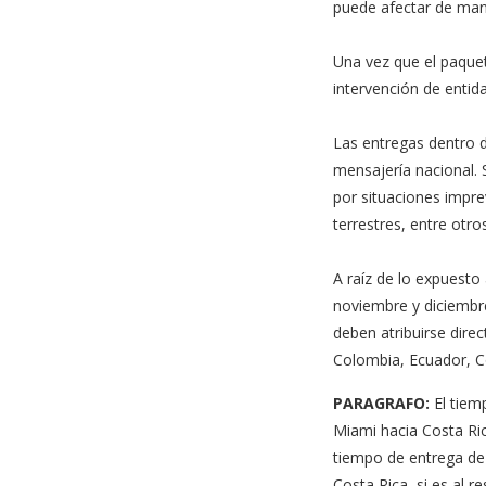
puede afectar de mane
Una vez que el paquete
intervención de entid
Las entregas dentro d
mensajería nacional.
por situaciones impre
terrestres, entre otros
A raíz de lo expuesto
noviembre y diciembr
deben atribuirse dire
Colombia, Ecuador, Co
PARAGRAFO:
El tiem
Miami hacia Costa Rica
tiempo de entrega de 
Costa Rica, si es al r