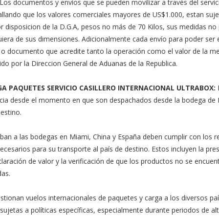
Los documentos y envíos que se pueden movilizar a través del servic
llando que los valores comerciales mayores de US$1.000, estan suje
or disposicion de la D.G.A, pesos no más de 70 Kilos, sus medidas n
iera de sus dimensiones. Adicionalmente cada envío para poder ser 
 o documento que acredite tanto la operación como el valor de la me
cido por la Direccion General de Aduanas de la Republica.
GA PAQUETES SERVICIO CASILLERO INTERNACIONAL ULTRABOX:
nicia desde el momento en que son despachados desde la bodega de
destino.
iban a las bodegas en Miami, China y España deben cumplir con los r
cesarios para su transporte al país de destino. Estos incluyen la pre
claración de valor y la verificación de que los productos no se encuen
das.
stionan vuelos internacionales de paquetes y carga a los diversos pa
sujetas a políticas específicas, especialmente durante periodos de al