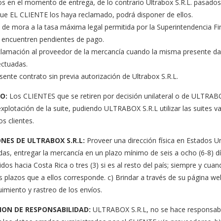
íos en el momento de entrega, de lo contrario Ultrabox S.R.L. pasados 
que EL CLIENTE los haya reclamado, podrá disponer de ellos.
 de mora a la tasa máxima legal permitida por la Superintendencia Fin
e encuentren pendientes de pago.
eclamación al proveedor de la mercancía cuando la misma presente da
ectuadas.
sente contrato sin previa autorización de Ultrabox S.R.L.
O:
Los CLIENTES que se retiren por decisión unilateral o de ULTRAB
xplotación de la suite, pudiendo ULTRABOX S.R.L utilizar las suites v
s clientes.
NES DE ULTRABOX S.R.L:
Proveer una dirección física en Estados 
as, entregar la mercancía en un plazo mínimo de seis a ocho (6-8) día
os hacia Costa Rica o tres (3) si es al resto del país; siempre y cuand
 plazos que a ellos corresponde. c) Brindar a través de su página we
uimiento y rastreo de los envíos.
ION DE RESPONSABILIDAD:
ULTRABOX S.R.L, no se hace responsabl