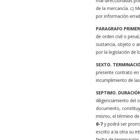
mal direccionadas po
de la mercancía. c) M
por información erra
PARAGRAFO PRIMER
de orden civil o pen
sustancia, objeto o a
por la legislación de 
SEXTO. TERMINACI
presente contrato en c
incumplimiento de las
SEPTIMO. DURACIÓN
diligenciamiento del 
documento, constituye
mismo, el término de 
8-7
y podrá ser prorr
escrito a la otra su i
fecha de terminació