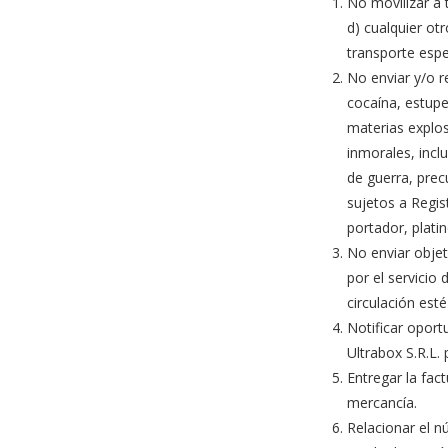
No movilizar a 
d) cualquier ot
transporte esp
No enviar y/o r
cocaína, estupe
materias explos
inmorales, incl
de guerra, prec
sujetos a Regis
portador, plati
No enviar obje
por el servicio
circulación esté
Notificar oport
Ultrabox S.R.L. 
Entregar la fac
mercancía.
Relacionar el n