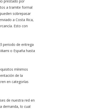
io prestado por
tos a tramite formal
o pueden sobrepasar
enviado a Costa Rica,
rcancía. Esto con
El periodo de entrega
 Miami o España hasta
equisitos mínimos
sentación de la
tren en categorías
íses de nuestra red en
ta demanda, lo cual