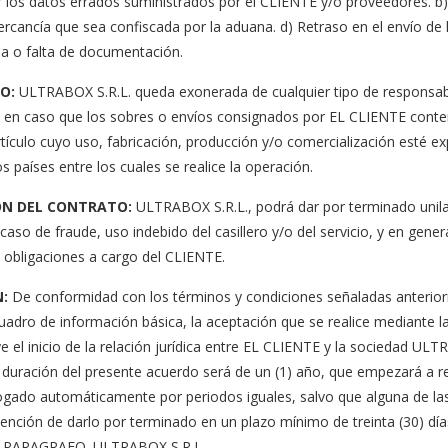
r los datos errados suministrados por el CLIENTE y/o proveedores. b
ercancía que sea confiscada por la aduana. d) Retraso en el envío de 
da o falta de documentación.
O:
ULTRABOX S.R.L. queda exonerada de cualquier tipo de responsabi
al, en caso que los sobres o envíos consignados por EL CLIENTE cont
rtículo cuyo uso, fabricación, producción y/o comercialización esté 
los países entre los cuales se realice la operación.
ON DEL CONTRATO:
ULTRABOX S.R.L., podrá dar por terminado unila
aso de fraude, uso indebido del casillero y/o del servicio, y en genera
 obligaciones a cargo del CLIENTE.
:
De conformidad con los términos y condiciones señaladas anterior
cuadro de información básica, la aceptación que se realice mediante l
 el inicio de la relación jurídica entre EL CLIENTE y la sociedad ULTR
duración del presente acuerdo será de un (1) año, que empezará a reg
ogado automáticamente por periodos iguales, salvo que alguna de las
ntención de darlo por terminado en un plazo mínimo de treinta (30) día
n. PARAGRAFO. ULTRABOX S.R.L