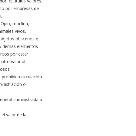
r, c) títulos valores,
tado por empresas de
.
 Opio, morfina,
nimales vivos,
, objetos obscenos e
as y demás elementos
ntos por estar
otro valor al
iosos.
prohibida circulación
ministración o
general suministrada a
el valor de la