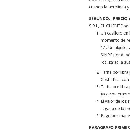
cuando la aerolínea y
SEGUNDO.- PRECIO 
S.R.L, EL CLIENTE se o
Un casillero en
momento de rea
1.1. Un alquile
SINPE por depós
realizarse la s
Tarifa por libra
Costa Rica con
Tarifa por libr
Rica con empre
El valor de los
llegada de la m
Pago por manejo
PARAGRAFO PRIMER