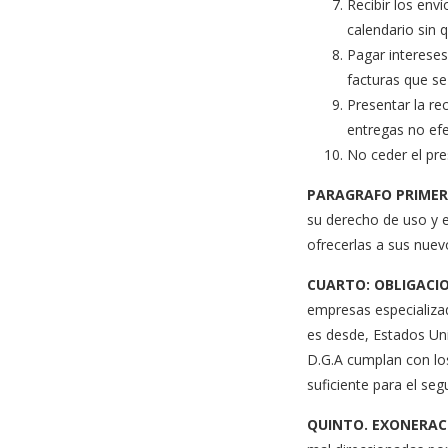
Recibir los env
calendario sin 
Pagar intereses
facturas que s
Presentar la r
entregas no ef
No ceder el pre
PARAGRAFO PRIMER
su derecho de uso y e
ofrecerlas a sus nuevo
CUARTO: OBLIGACIO
empresas especializad
es desde, Estados Unid
D.G.A cumplan con los
suficiente para el seg
QUINTO. EXONERAC