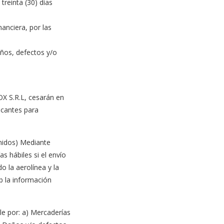
treinta (30) días
anciera, por las
ños, defectos y/o
OX S.R.L, cesarán en
acantes para
Unidos) Mediante
s hábiles si el envío
o la aerolínea y la
b la información
e por: a) Mercaderías