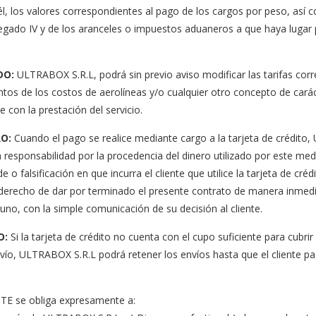
él, los valores correspondientes al pago de los cargos por peso, así 
egado IV y de los aranceles o impuestos aduaneros a que haya lugar 
DO:
ULTRABOX S.R.L, podrá sin previo aviso modificar las tarifas cor
tos de los costos de aerolíneas y/o cualquier otro concepto de cará
 con la prestación del servicio.
O:
Cuando el pago se realice mediante cargo a la tarjeta de crédito
 responsabilidad por la procedencia del dinero utilizado por este me
de o falsificación en que incurra el cliente que utilice la tarjeta de c
 derecho de dar por terminado el presente contrato de manera inmedi
uno, con la simple comunicación de su decisión al cliente.
O:
Si la tarjeta de crédito no cuenta con el cupo suficiente para cubrir
vío, ULTRABOX S.R.L podrá retener los envíos hasta que el cliente pag
TE se obliga expresamente a: