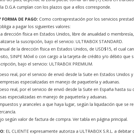
 la D.G.A cumplan con los plazos que a ellos corresponde.
Y FORMA DE PAGO:
Como contraprestación por los servicios prest
bliga a pagar los siguientes valores:
 la dirección física en Estados Unidos, libre de anualidad o membresía,
lizarse la suscripción, bajo el servicio: ULTRABOX STANDARD.
r anual de la dirección física en Estados Unidos, de USD$15, el cual ca
ito, SINPE Móvil o con cargo a la tarjeta de crédito y/o débito que
uscripción, bajo el servicio: ULTRABOX PREMIUM.
 peso real, por el servicio de envió desde la Suite en Estados Unidos y
 empresas especializadas en manejo de paquetería y aduanas.
a peso real, por el servicio de envió desde la Suite en España hasta su
sas especializadas en manejo de paquetería y aduanas.
 impuestos y aranceles a que haya lugar, según la liquidación que se 
ercancía.
 según valor de factura de compra. Ver tabla en página principal.
O:
EL CLIENTE expresamente autoriza a ULTRABOX S.R.L. a debitar de