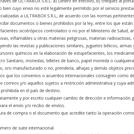
través de ULTRABOX S.R.L: a) Dinero en efectivo, b) cheques al portado
ro bien cuyo envio no esté legalmente permitido por el servicio pres
ecializadas a ULTRABOX S.R.L, de acuerdo con las normas pertinentes
ecibir documentos o bienes prohibidos por la ley, entre los que están:
facientes sicotrópicos controlados o no por el Ministerio de Salud, a
ivas, inflamables u otras materias peligrosas, materias radioactivas
uyendo las revistas y publicaciones similares, juguetes bélicos, arm
ursores químicos en la elaboración de estupefacientes, los medicame
tro Sanitario, monedas, billetes de banco, papel moneda o cualquiera 
no, oro manufacturado o no, prendería, alhajas y demás objetos prec
tos que los convenios o acuerdos internacionales consagren como de 
 de correos y/o aquellos sujetos a restricción administrativa y cuya ad
 prohibida en el país de destino.
unamente y por escrito cualquier cambio de dirección e información 
para el envío y/o recibo de envíos.
tura de compra o el documento que acredite tanto la operación como 
úmero de suite internacional.