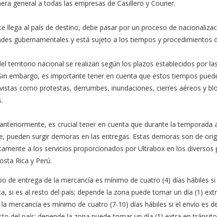
ra general a todas las empresas de Casillero y Courier.
 llega al país de destino, debe pasar por un proceso de nacionalizació
ades gubernamentales y está sujeto a los tiempos y procedimientos d
el territorio nacional se realizan según los plazos establecidos por l
 Sin embargo, es importante tener en cuenta que estos tiempos pued
vistas como protestas, derrumbes, inundaciones, cierres aéreos y bl
.
 anteriormente, es crucial tener en cuenta que durante la temporada 
e, pueden surgir demoras en las entregas. Estas demoras son de ori
ctamente a los servicios proporcionados por Ultrabox en los diversos
sta Rica y Perú.
po de entrega de la mercancía es mínimo de cuatro (4) días hábiles si
, si es al resto del país; depende la zona puede tomar un día (1) extra
la mercancía es mínimo de cuatro (7-10) días hábiles si el envío es 
esto del país; depende la zona puede tomar un día (1) extra en tránsit