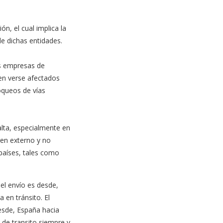
n, el cual implica la
e dichas entidades.
as empresas de
en verse afectados
oqueos de vías
alta, especialmente en
gen externo y no
 países, tales como
 el envío es desde,
 en tránsito. El
desde, España hacia
o de transito siempre y