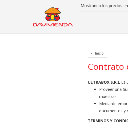
Mostrando los precios en
Inicio
Iniciar Sesion
Crear cuenta
Rastreo de paquetes
Otros
Inicio
Contrato 
ULTRABOX S.R.L
Es 
Proveer una Sui
muestras.
Mediante empres
documentos y m
TERMINOS Y CONDI