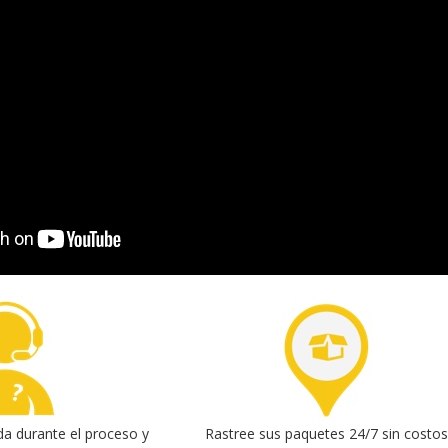
da durante el proceso y
Rastree sus paquetes 24/7 sin costo