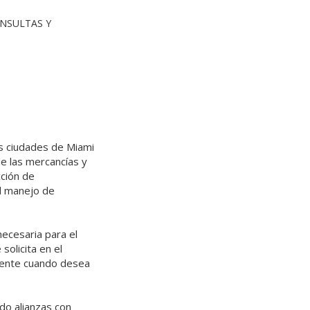
ONSULTAS Y
as ciudades de Miami
de las mercancías y
cción de
l manejo de
necesaria para el
solicita en el
cliente cuando desea
do alianzas con