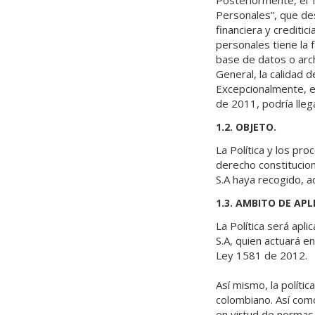
Posteriormente, el 
Personales”, que de
financiera y crediti
personales tiene la 
base de datos o arch
General, la calidad 
Excepcionalmente, en
de 2011, podría llega
1.2. OBJETO.
La Política y los pr
derecho constitucio
S.A haya recogido, a
1.3. AMBITO DE APL
La Política será apl
S.A, quien actuará e
Ley 1581 de 2012.
Así mismo, la políti
colombiano. Así com
en virtud de normas i