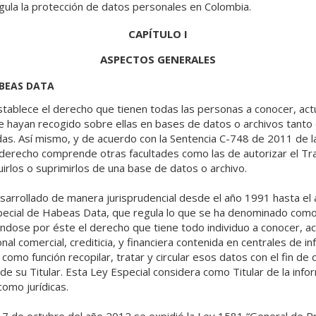
gula la protección de datos personales en Colombia.
CAPÍTULO I
ASPECTOS GENERALES
ABEAS DATA
establece el derecho que tienen todas las personas a conocer, actua
e hayan recogido sobre ellas en bases de datos o archivos tanto
das. Así mismo, y de acuerdo con la Sentencia C-748 de 2011 de l
 derecho comprende otras facultades como las de autorizar el Tra
irlos o suprimirlos de una base de datos o archivo.
arrollado de manera jurisprudencial desde el año 1991 hasta el a
special de Habeas Data, que regula lo que se ha denominado como
éndose por éste el derecho que tiene todo individuo a conocer, actu
al comercial, crediticia, y financiera contenida en centrales de i
como función recopilar, tratar y circular esos datos con el fin de 
de su Titular. Esta Ley Especial considera como Titular de la info
omo jurídicas.