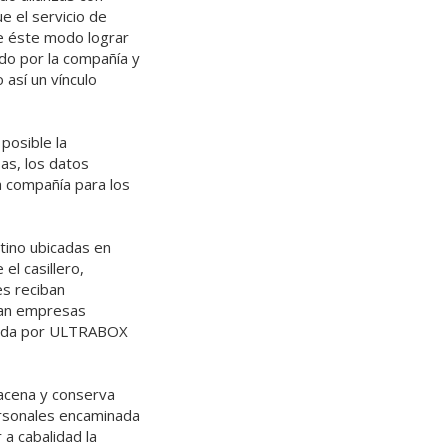
e el servicio de
de éste modo lograr
ado por la compañía y
 así un vínculo
posible la
sas, los datos
a compañía para los
stino ubicadas en
el casillero,
s reciban
ran empresas
trada por ULTRABOX
macena y conserva
ersonales encaminada
a cabalidad la