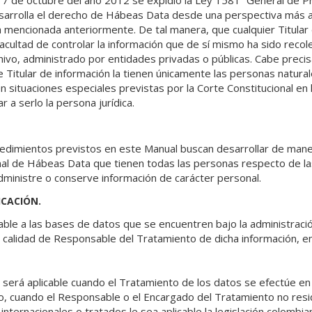
17 de octubre del año 2012 se expidió la Ley 1581 “General de P
sarrolla el derecho de Hábeas Data desde una perspectiva más a
cia mencionada anteriormente. De tal manera, que cualquier Titular
facultad de controlar la información que de sí mismo ha sido recol
ivo, administrado por entidades privadas o públicas. Cabe preci
de Titular de información la tienen únicamente las personas natural
 situaciones especiales previstas por la Corte Constitucional en
r a serlo la persona jurídica.
ocedimientos previstos en este Manual buscan desarrollar de maner
nal de Hábeas Data que tienen todas las personas respecto de 
dministre o conserve información de carácter personal.
ICACIÓN.
icable a las bases de datos que se encuentren bajo la administr
n calidad de Responsable del Tratamiento de dicha información, en
ca será aplicable cuando el Tratamiento de los datos se efectúe en 
o, cuando el Responsable o el Encargado del Tratamiento no res
nternacionales o tratados le sea aplicable la legislación colombia