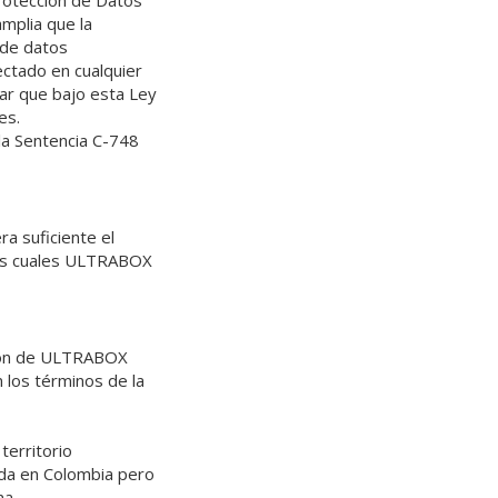
rotección de Datos
mplia que la
 de datos
ectado en cualquier
sar que bajo esta Ley
es.
 la Sentencia C-748
a suficiente el
las cuales ULTRABOX
ación de ULTRABOX
 los términos de la
territorio
ida en Colombia pero
na.