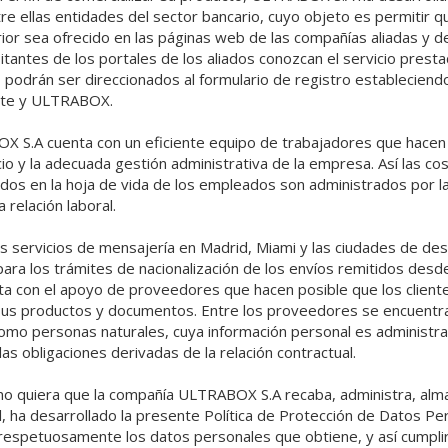
e ellas entidades del sector bancario, cuyo objeto es permitir qu
erior sea ofrecido en las páginas web de las compañías aliadas y 
isitantes de los portales de los aliados conozcan el servicio prest
 podrán ser direccionados al formulario de registro estableciendo
iente y ULTRABOX.
X S.A cuenta con un eficiente equipo de trabajadores que hacen 
cio y la adecuada gestión administrativa de la empresa. Así las co
dos en la hoja de vida de los empleados son administrados por l
 relación laboral.
os servicios de mensajería en Madrid, Miami y las ciudades de de
ara los trámites de nacionalización de los envíos remitidos desde 
 con el apoyo de proveedores que hacen posible que los cliente
sus productos y documentos. Entre los proveedores se encuent
 como personas naturales, cuya información personal es adminis
 las obligaciones derivadas de la relación contractual.
omo quiera que la compañía ULTRABOX S.A recaba, administra, al
l, ha desarrollado la presente Política de Protección de Datos P
respetuosamente los datos personales que obtiene, y así cumplir 