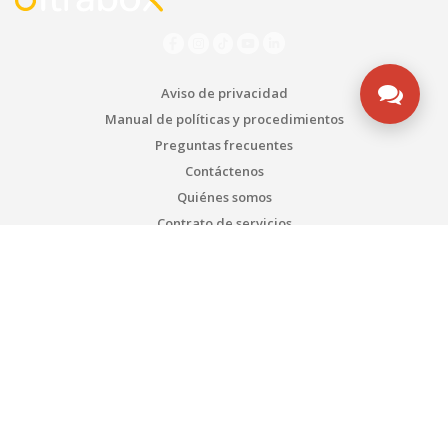
Aviso de privacidad
Manual de políticas y procedimientos
Preguntas frecuentes
Contáctenos
Quiénes somos
Contrato de servicios
ESTEMOS EN CONTACTO
Bogotá - Colombia
Tel1: (571) 3135492753
Tel2: (571) 3175108567
WhatsApp SAC: (571) 3135492753
Transversal 93 # 53-32 Bodega 65
admin@ultrabox.com
PRODUCTOS DE