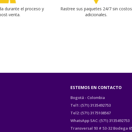
da durante el proceso y
Rastree sus paquetes 24/7 sin costo
post-venta.
adicionales.
ESTEMOS EN CONTACTO
Bogotá - Colombia
Tel1: (571) 3135492753
Tel2: (571) 3175108567
WhatsApp SAC: (571) 3135492753
Transversal 93 # 53-32 Bodega 6