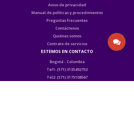
Aviso de privacidad
Manual de políticas y procedimientos
Preguntas frecuentes
Contáctenos
Quiénes somos
Contrato de servicios
ESTEMOS EN CONTACTO
Bogotá - Colombia
Tel1: (571) 3135492753
Tel2: (571) 3175108567
WhatsApp SAC: (571) 3135492753
Transversal 93 # 53-32 Bodega 65
admin@ultrabox.com
PRODUCTOS DE
CERTIFICADO POR