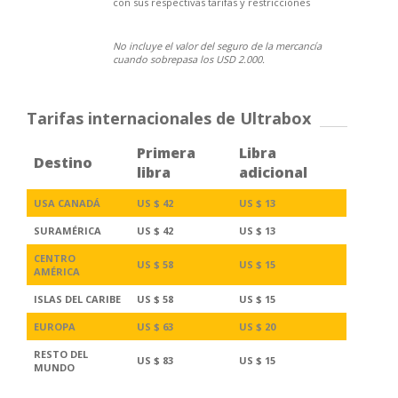
con sus respectivas tarifas y restricciones
No incluye el valor del seguro de la mercancía
cuando sobrepasa los USD 2.000.
Tarifas internacionales de Ultrabox
Primera
Libra
Destino
libra
adicional
USA CANADÁ
US $ 42
US $ 13
SURAMÉRICA
US $ 42
US $ 13
CENTRO
US $ 58
US $ 15
AMÉRICA
ISLAS DEL CARIBE
US $ 58
US $ 15
EUROPA
US $ 63
US $ 20
RESTO DEL
US $ 83
US $ 15
MUNDO