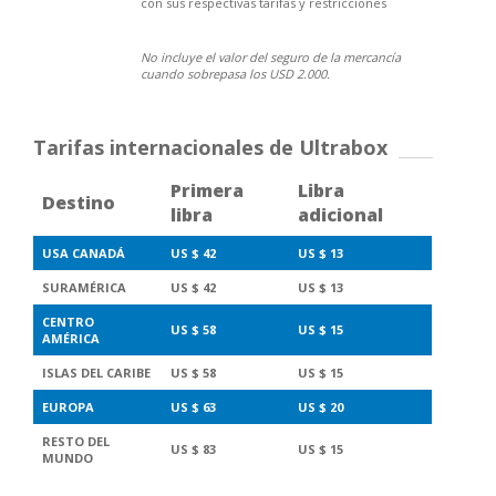
con sus respectivas tarifas y restricciones
No incluye el valor del seguro de la mercancía
cuando sobrepasa los USD 2.000.
Tarifas internacionales de Ultrabox
Primera
Libra
Destino
libra
adicional
USA CANADÁ
US $ 42
US $ 13
SURAMÉRICA
US $ 42
US $ 13
CENTRO
US $ 58
US $ 15
AMÉRICA
ISLAS DEL CARIBE
US $ 58
US $ 15
EUROPA
US $ 63
US $ 20
RESTO DEL
US $ 83
US $ 15
MUNDO